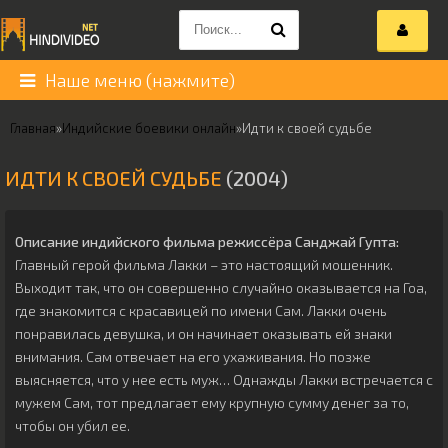
Наше меню (нажмите)
Главная
»
Индийские боевики онлайн
»
Идти к своей судьбе
ИДТИ К СВОЕЙ СУДЬБЕ
(2004)
Описание индийского фильма режиссёра
Санджай Гупта
:
Главный герой фильма Лакки – это настоящий мошенник.
Выходит так, что он совершенно случайно оказывается на Гоа,
где знакомится с красавицей по имени Сам. Лакки очень
понравилась девушка, и он начинает оказывать ей знаки
внимания. Сам отвечает на его ухаживания. Но позже
выясняется, что у нее есть муж… Однажды Лакки встречается с
мужем Сам, тот предлагает ему крупную сумму денег за то,
чтобы он убил ее.