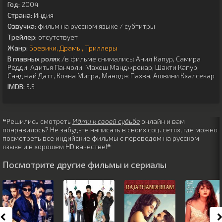
Год:
2004
Страна:
Индия
Озвучка:
фильм на русском языке / субтитры
Трейлер:
отсутствует
Жанр:
Боевики
Драмы
Триллеры
В главных ролях
/в фильме снимались:
Анил Капур
,
Самира
Редди
,
Адитья Панчоли
,
Махеш Манджрекар
,
Шакти Капур
,
Санджай Датт
,
Коэна Митра
,
Манодж Пахва
,
Ашвини Кхалсекар
IMDB:
5.5
❝Решились смотреть
Идти к своей судьбе
онлайн и вам
понравилось? Не забудьте написать в своих соц. сетях, где можно
посмотреть все индийские фильмы с переводом на русском
языке и в хорошем HD качестве!❝
Посмотрите другие фильмы и сериалы