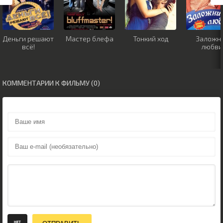
Деньги решают
Мастер блефа
Тонкий ход
Заложн
всё!
любви
КОММЕНТАРИИ К ФИЛЬМУ (0)