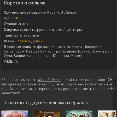
Коротко о фильме:
Оригинальное название:
Kadaikutty Singam
Год:
2018
Страна:
Индия
Озвучка:
фильм на русском языке / субтитры
Трейлер:
отсутствует
Жанр:
Боевики
Драмы
В главных ролях
/в фильме снимались:
Карти Шивакумар
,
Сатхьярадж
,
Саешаа Саигал
,
Прия Бхавани Шанкар
,
Бхануприя
,
Сури
,
Виджи Чандрашекхар
,
Юварани
,
Mounica
IMDB:
7.0
❝Решились смотреть
Молодой лев
онлайн и вам понравилось? Не
забудьте написать в своих соц. сетях, где можно посмотреть все
индийские фильмы с переводом на русском языке и в хорошем HD
качестве!❝
Посмотрите другие фильмы и сериалы