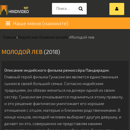
Наше меню (нажмите)
Главная
»
Индийские боевики онлайн
»
Молодой лев
МОЛОДОЙ ЛЕВ
(2018)
Описание индийского фильма режиссёра
Пандирадж
:
Главный герой фильма Гунасингам является единственным
сыном в своей большой семье. Согласно индийским
традициям, он обязан жениться на дочери одной из своих
сестёр. Гунасингам отказывается подчиняться этому правилу,
и это решение фактически уничтожает его хорошие
отношения с отцом, матерью и близкими родственниками. В
конце концов, молодой человек выбирает другую девушку, и
делает он это, совершенно не представляя какими