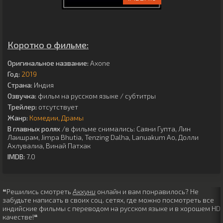
Коротко о фильме:
Оригинальное название:
Axone
Год:
2019
Страна:
Индия
Озвучка:
фильм на русском языке / субтитры
Трейлер:
отсутствует
Жанр:
Комедии
Драмы
В главных ролях
/в фильме снимались:
Саяни Гупта
,
Лин
Лаишрам
,
Jimpa Bhutia
,
Tenzing Dalha
,
Lanuakum Ao
,
Долли
Ахлувалиа
,
Винай Патхак
IMDB:
7.0
❝Решились смотреть
Акхуни
онлайн и вам понравилось? Не
забудьте написать в своих соц. сетях, где можно посмотреть все
индийские фильмы с переводом на русском языке и в хорошем HD
качестве!❝