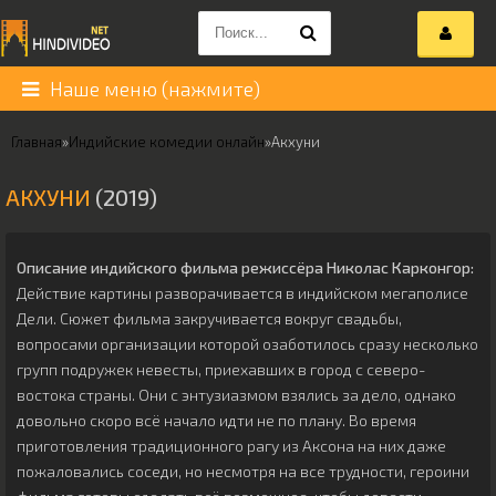
Наше меню (нажмите)
Главная
»
Индийские комедии онлайн
»
Акхуни
АКХУНИ
(2019)
Описание индийского фильма режиссёра
Николас Карконгор
:
Действие картины разворачивается в индийском мегаполисе
Дели. Сюжет фильма закручивается вокруг свадьбы,
вопросами организации которой озаботилось сразу несколько
групп подружек невесты, приехавших в город с северо-
востока страны. Они с энтузиазмом взялись за дело, однако
довольно скоро всё начало идти не по плану. Во время
приготовления традиционного рагу из Аксона на них даже
пожаловались соседи, но несмотря на все трудности, героини