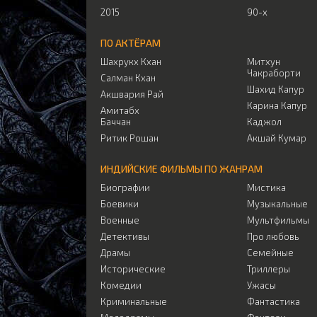
2015
90-х
ПО АКТЁРАМ
Шахрукх Кхан
Митхун
Чакраборти
Салман Кхан
Шахид Капур
Акшвария Рай
Карина Капур
Амитабх
Баччан
Каджол
Ритик Рошан
Акшай Кумар
ИНДИЙСКИЕ ФИЛЬМЫ ПО ЖАНРАМ
Биографии
Мистика
Боевики
Музыкальные
Военные
Мультфильмы
Детективы
Про любовь
Драмы
Семейные
Исторические
Триллеры
Комедии
Ужасы
Криминальные
Фантастика