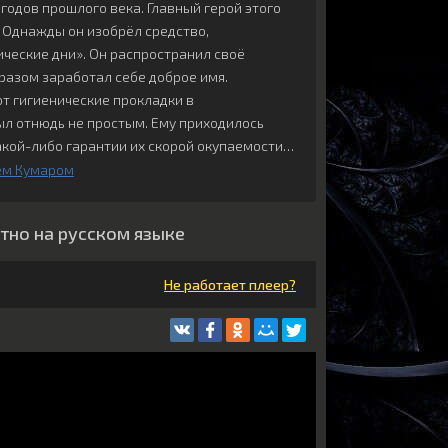
годов прошлого века. Главный герой этого
 Однажды он изобрёл средство,
еские дни». Он распространил своё
разом заработал себе доброе имя.
т гигиенические прокладки в
был отнюдь не простым. Ему приходилось
акой-либо гарантии их скорой окупаемости…
ем Кумаром
тно на русском языке
Не работает плеер?