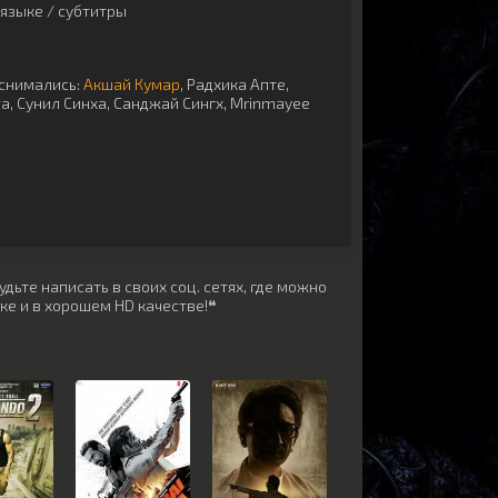
языке / субтитры
снимались:
Акшай Кумар
,
Радхика Апте
,
ta
,
Сунил Синха
,
Санджай Сингх
,
Mrinmayee
дьте написать в своих соц. сетях, где можно
ке и в хорошем HD качестве!❝