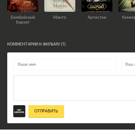
Бомбейский
Манто
Артистка
Комма
бархат
КОММЕНТАРИИ К ФИЛЬМУ (1)
ОТПРАВИТЬ