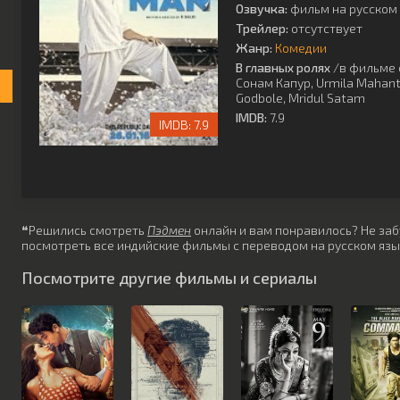
Озвучка:
фильм на русском 
Трейлер:
отсутствует
Жанр:
Комедии
В главных ролях
/в фильме 
Сонам Капур
,
Urmila Mahan
Godbole
,
Mridul Satam
IMDB:
7.9
7.9
❝Решились смотреть
Пэдмен
онлайн и вам понравилось? Не забу
посмотреть все индийские фильмы с переводом на русском язы
Посмотрите другие фильмы и сериалы