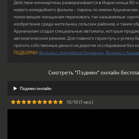
Действие кинокартины разворачивается в Индии конца 90-х 
нового комедийного фильма – парень по имени Аруначалам.
помогающее женщинам переживать так называемые «критич
изобретение среди жительниц сельских районов, и таким об
Аруначалам создал специальные автоматы, которые продаю
автоматическом режиме. Для главного героя путь к успеху 
тратить собственные деньги на дорогие исследования без к
ПОДБОРКИ:
Фильмы с Амитабхом Баччаном
Фильмы с Акша
Смотреть "Пэдмен" онлайн беспла
Пэдмен онлайн
10/10 (
1
чeл.)