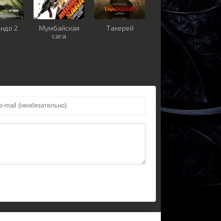
ндо 2
Мумбайская
Такерей
сага