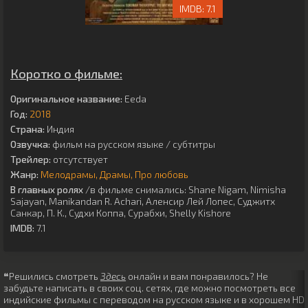
7.1
Коротко о фильме:
Оригинальное название:
Eeda
Год:
2018
Страна:
Индия
Озвучка:
фильм на русском языке / субтитры
Трейлер:
отсутствует
Жанр:
Мелодрамы
Драмы
Про любовь
В главных ролях
/в фильме снимались:
Shane Nigam
,
Nimisha
Sajayan
,
Manikandan R. Achari
,
Аленсир Лей Лопес
,
Суджитх
Санкар
,
П. К.
,
Судхи Коппа
,
Сурабхи
,
Shelly Kishore
IMDB:
7.1
❝Решились смотреть
Здесь
онлайн и вам понравилось? Не
забудьте написать в своих соц. сетях, где можно посмотреть все
индийские фильмы с переводом на русском языке и в хорошем HD