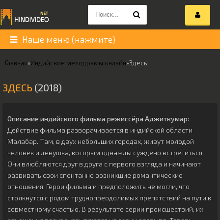
Наше меню (нажмите)
Главная
»
Индийские мелодрамы онлайн
»
Здесь
ЗДЕСЬ
(2018)
Описание индийского фильма режиссёра
Аджиткумар
:
Действие фильма разворачивается в индийской области
Малабар. Там, в двух небольших городах, живут молодой
человек и девушка, которым однажды суждено встретиться.
Они влюбляются друг в друга с первого взгляда и начинают
развивать свои спонтанно возникшие романтические
отношения. Герои фильма и предположить не могли, что
столкнутся с рядом труднопреодолимых препятствий на пути к
совместному счастью. В результате серии происшествий, их