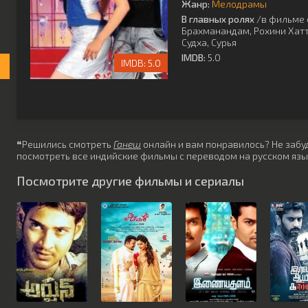
Жанр:
Мелодрамы
В главных ролях
/в фильме 
Брахманандам
,
Рохини Хат
Судха
,
Сурья
IMDB:
5.0
5.0
❝Решились смотреть
Ганеш
онлайн и вам понравилось? Не забуд
посмотреть все индийские фильмы с переводом на русском язы
Посмотрите другие фильмы и сериалы