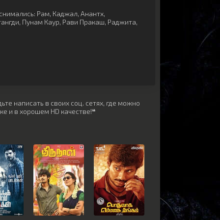
снимались:
Рам
,
Каджал
,
Анантх
,
тангди
,
Пунам Каур
,
Рави Пракаш
,
Раджита
,
ьте написать в своих соц. сетях, где можно
ке и в хорошем HD качестве!❝