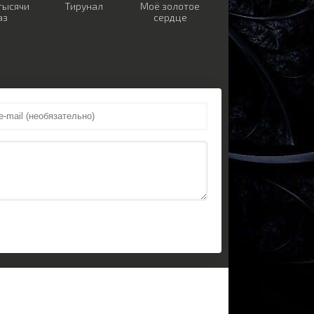
тысячи
Тирунал
Моё золотое
аз
сердце