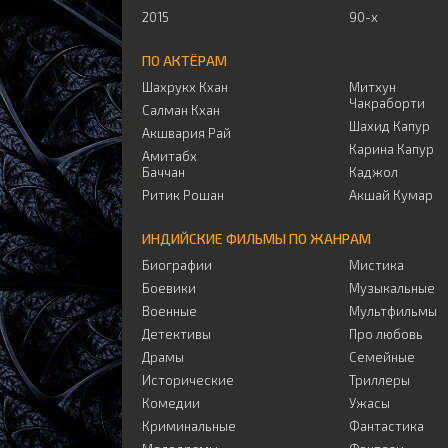
2015
90-х
ПО АКТЁРАМ
Шахрукх Кхан
Митхун
Чакраборти
Салман Кхан
Шахид Капур
Акшвария Рай
Карина Капур
Амитабх
Баччан
Каджол
Ритик Рошан
Акшай Кумар
ИНДИЙСКИЕ ФИЛЬМЫ ПО ЖАНРАМ
Биографии
Мистика
Боевики
Музыкальные
Военные
Мультфильмы
Детективы
Про любовь
Драмы
Семейные
Исторические
Триллеры
Комедии
Ужасы
Криминальные
Фантастика