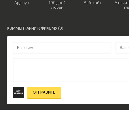
Арджун
100 дней
Веб-сайт
У ночи 
любви
гл
КОММЕНТАРИИ К ФИЛЬМУ (0)
ОТПРАВИТЬ