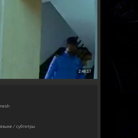
nesh
языке / субтитры