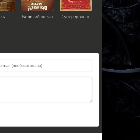
есь
Великий океан
Супер делюкс