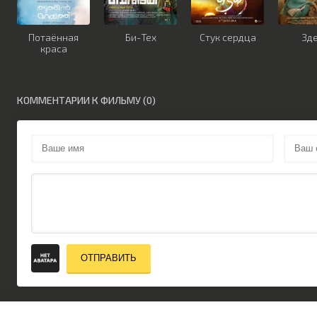
Потаённая
Би-Тех
Стук сердца
Зд
краса
КОММЕНТАРИИ К ФИЛЬМУ (0)
ОТПРАВИТЬ