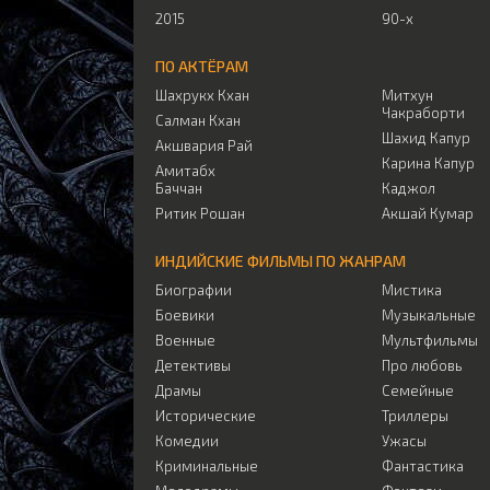
2015
90-х
ПО АКТЁРАМ
Шахрукх Кхан
Митхун
Чакраборти
Салман Кхан
Шахид Капур
Акшвария Рай
Карина Капур
Амитабх
Баччан
Каджол
Ритик Рошан
Акшай Кумар
ИНДИЙСКИЕ ФИЛЬМЫ ПО ЖАНРАМ
Биографии
Мистика
Боевики
Музыкальные
Военные
Мультфильмы
Детективы
Про любовь
Драмы
Семейные
Исторические
Триллеры
Комедии
Ужасы
Криминальные
Фантастика