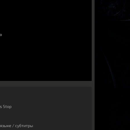
s Stop
языке / субтитры