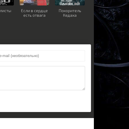
листы
Если в сердце
Покоритель
есть отвага
Кедаха