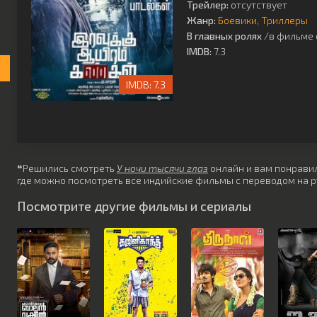
Трейлер:
отсутствует
Жанр:
Боевики
Триллеры
В главных ролях
/в фильме 
IMDB:
7.3
7.3
❝Решились смотреть
У ночи тысячи глаз
онлайн и вам понравило
где можно посмотреть все индийские фильмы с переводом на р
Посмотрите другие фильмы и сериалы