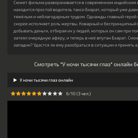
Сюжет фильма разворачивается в современном индийском г
находится простой водитель такси Бхарат, который уже дав
тяжёлым и неблагодарным трудом. Однажды главный герой ок
скорее исполняет роль жертвы. Коварный и беспринципный 
добывать деньги, отбирая их у людей, которых он сам при 
затеял очередную аферу, и теперь в неё впутан Бхарат. Смо
западни? Удастся ли ему разобраться в ситуации и принять
Смотреть "У ночи тысячи глаз" онлайн 
У ночи тысячи глаз онлайн
6/10 (
3
чeл.)