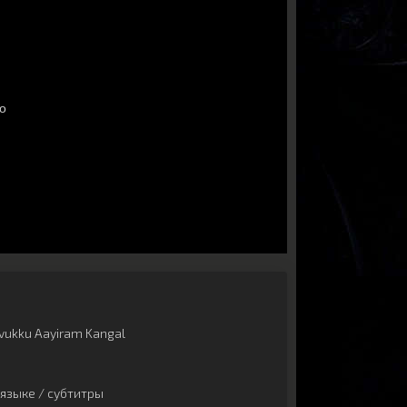
vukku Aayiram Kangal
языке / субтитры