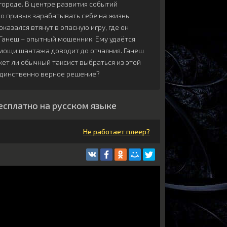
ороде. В центре развития событий
но привык зарабатывать себе на жизнь
азался втянут в опасную игру, где он
Ганеш – опытный мошенник. Ему удаётся
помощи шантажа доводит до отчаяния. Ганеш
жет ли обычный таксист выбраться из этой
 единственно верное решение?
бесплатно на русском языке
Не работает плеер?