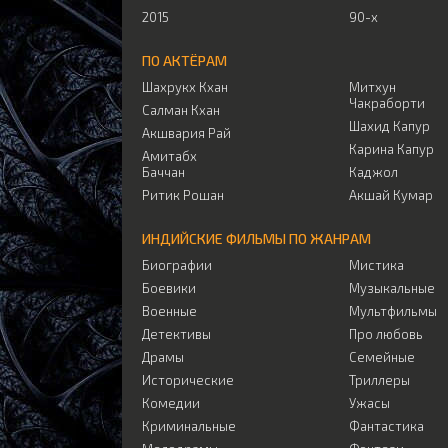
2015
90-х
ПО АКТЁРАМ
Шахрукх Кхан
Митхун
Чакраборти
Салман Кхан
Шахид Капур
Акшвария Рай
Карина Капур
Амитабх
Баччан
Каджол
Ритик Рошан
Акшай Кумар
ИНДИЙСКИЕ ФИЛЬМЫ ПО ЖАНРАМ
Биографии
Мистика
Боевики
Музыкальные
Военные
Мультфильмы
Детективы
Про любовь
Драмы
Семейные
Исторические
Триллеры
Комедии
Ужасы
Криминальные
Фантастика