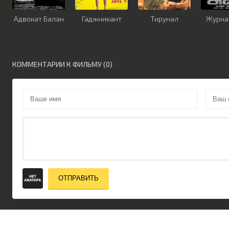
Адвокат Балан
Гаджникант
Тирунал
Журна
КОММЕНТАРИИ К ФИЛЬМУ (0)
ОТПРАВИТЬ