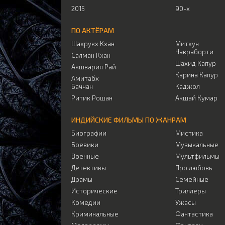
2015
90-х
ПО АКТЁРАМ
Шахрукх Кхан
Митхун
Чакраборти
Салман Кхан
Шахид Капур
Акшвария Рай
Карина Капур
Амитабх
Баччан
Каджол
Ритик Рошан
Акшай Кумар
ИНДИЙСКИЕ ФИЛЬМЫ ПО ЖАНРАМ
Биографии
Мистика
Боевики
Музыкальные
Военные
Мультфильмы
Детективы
Про любовь
Драмы
Семейные
Исторические
Триллеры
Комедии
Ужасы
Криминальные
Фантастика