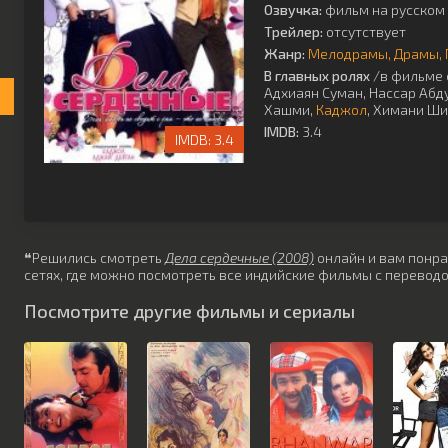
Озвучка:
фильм на русском 
Трейлер:
отсутствует
Жанр:
Мелодрамы
Драмы
В главных ролях
/в фильме 
Адхиаян Суман
,
Нассар Абд
Хашми
,
Каджол
,
Химани Ши
IMDB:
3.4
3.4
❝Решились смотреть
Дела сердечные (2008)
онлайн и вам понрав
сетях, где можно посмотреть все индийские фильмы с переводо
Посмотрите другие фильмы и сериалы