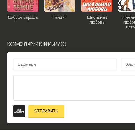
Доброе сердце
Чандни
Школьная
Я нен
любовь
любо
ист
КОММЕНТАРИИ К ФИЛЬМУ (0)
ОТПРАВИТЬ