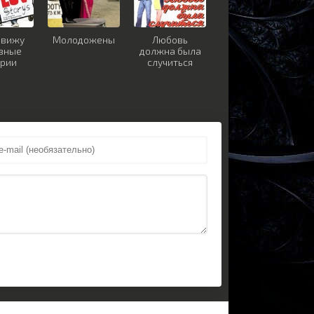
авижу
Молодожены
Любовь
вные
должна была
ории
случиться