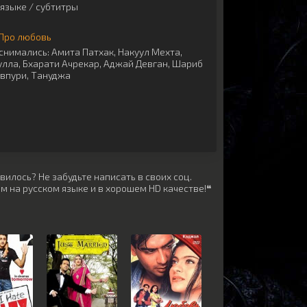
языке / субтитры
Про любовь
снимались:
Амита Патхак
,
Накуул Мехта
,
улла
,
Бхарати Ачрекар
,
Аджай Девган
,
Шариб
впури
,
Тануджа
илось? Не забудьте написать в своих соц.
м на русском языке и в хорошем HD качестве!❝