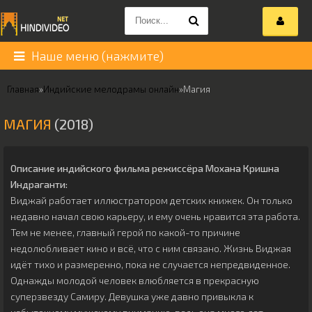
Наше меню (нажмите)
Главная
»
Индийские мелодрамы онлайн
»
Магия
МАГИЯ
(2018)
Описание индийского фильма режиссёра
Мохана Кришна
Индраганти
:
Виджай работает иллюстратором детских книжек. Он только
недавно начал свою карьеру, и ему очень нравится эта работа.
Тем не менее, главный герой по какой-то причине
недолюбливает кино и всё, что с ним связано. Жизнь Виджая
идёт тихо и размеренно, пока не случается непредвиденное.
Однажды молодой человек влюбляется в прекрасную
суперзвезду Самиру. Девушка уже давно привыкла к