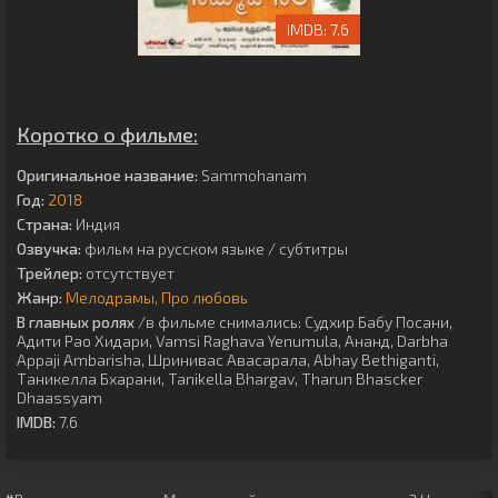
7.6
Коротко о фильме:
Оригинальное название:
Sammohanam
Год:
2018
Страна:
Индия
Озвучка:
фильм на русском языке / субтитры
Трейлер:
отсутствует
Жанр:
Мелодрамы
Про любовь
В главных ролях
/в фильме снимались:
Судхир Бабу Посани
,
Адити Рао Хидари
,
Vamsi Raghava Yenumula
,
Ананд
,
Darbha
Appaji Ambarisha
,
Шринивас Авасарала
,
Abhay Bethiganti
,
Таникелла Бхарани
,
Tanikella Bhargav
,
Tharun Bhascker
Dhaassyam
IMDB:
7.6