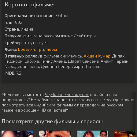
Коротко о фильме:
Оригинальное название:
Khiladi
Год:
1992
Страна:
Индия
Озвучка:
фильм на русском языке / субтитры
Трейлер:
отсутствует
Жанр:
Боевики
Триллеры
В главных ролях
/в фильме снимались:
Акшай Кумар
,
Дипак
Тиджори
,
Сабиха
,
Тинну Ананд
,
Шарат Саксена
,
Анант Нараян
Махадеван
,
Бина
,
Джонни Левер
,
Амрит Патель
IMDB:
7.2
❝Решились смотреть
Неудачное похищение
онлайн и вам
понравилось? Не забудьте написать в своих соц. сетях, где можно
посмотреть все индийские фильмы с переводом на русском
языке и в хорошем HD качестве!❝
Посмотрите другие фильмы и сериалы