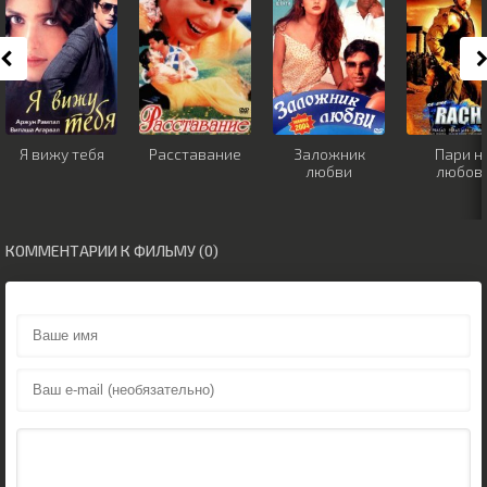
Я вижу тебя
Расставание
Заложник
Пари н
любви
любов
КОММЕНТАРИИ К ФИЛЬМУ (0)