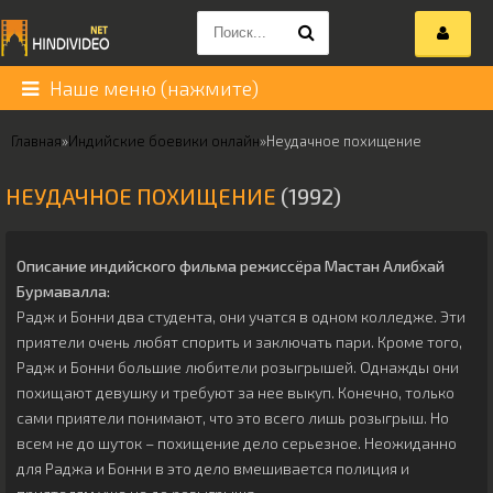
Наше меню (нажмите)
Главная
»
Индийские боевики онлайн
»
Неудачное похищение
НЕУДАЧНОЕ ПОХИЩЕНИЕ
(1992)
Описание индийского фильма режиссёра
Мастан Алибхай
Бурмавалла
:
Радж и Бонни два студента, они учатся в одном колледже. Эти
приятели очень любят спорить и заключать пари. Кроме того,
Радж и Бонни большие любители розыгрышей. Однажды они
похищают девушку и требуют за нее выкуп. Конечно, только
сами приятели понимают, что это всего лишь розыгрыш. Но
всем не до шуток – похищение дело серьезное. Неожиданно
для Раджа и Бонни в это дело вмешивается полиция и