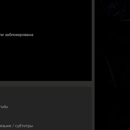
rudu
языке / субтитры