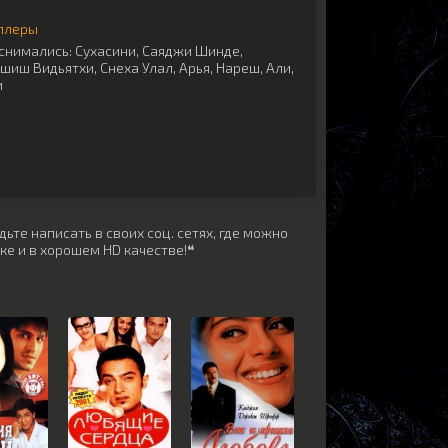
ллеры
снимались:
Сухасини
,
Саяджи Шинде
,
шиш Видьятхи
,
Снеха Улал
,
Арья
,
Нареш
,
Али
,
и
ьте написать в своих соц. сетях, где можно
ке и в хорошем HD качестве!❝