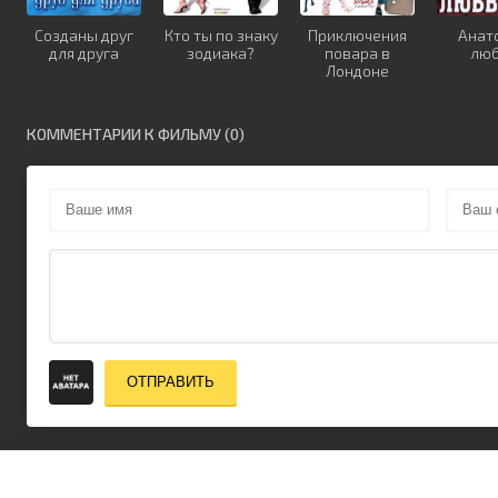
Созданы друг
Кто ты по знаку
Приключения
Анат
для друга
зодиака?
повара в
лю
Лондоне
КОММЕНТАРИИ К ФИЛЬМУ (0)
ОТПРАВИТЬ