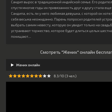
Сандип вырос в традиционной индийской семье. Его родител
спустя многие годы их привязанность друг к другу стала ещ
Сандипа, есть ли у него любимая девушка, с которой он хоте
себя весьма неожиданно. Парень попросил родителей устрои
выбрать самим невесту, которую он увидит только на свадьбе
устраивают торжество, которое будет длиться целых шестнад
похищают…
Смотреть "Жених" онлайн беспла
Жених онлайн
8.3/10 (
3
чeл.)