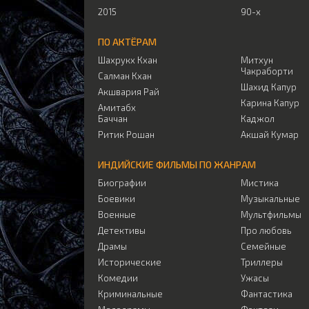
2015
90-х
ПО АКТЁРАМ
Шахрукх Кхан
Митхун
Чакраборти
Салман Кхан
Шахид Капур
Акшвария Рай
Карина Капур
Амитабх
Баччан
Каджол
Ритик Рошан
Акшай Кумар
ИНДИЙСКИЕ ФИЛЬМЫ ПО ЖАНРАМ
Биографии
Мистика
Боевики
Музыкальные
Военные
Мультфильмы
Детективы
Про любовь
Драмы
Семейные
Исторические
Триллеры
Комедии
Ужасы
Криминальные
Фантастика