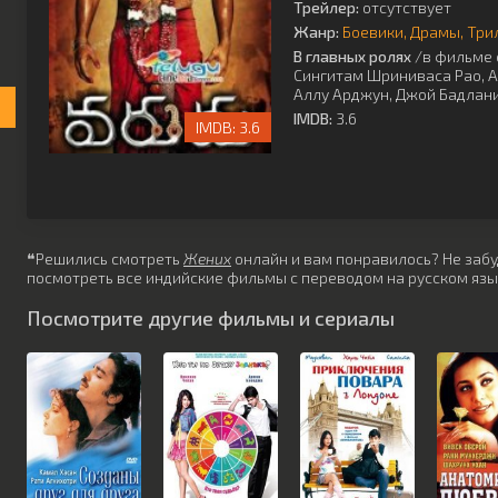
Трейлер:
отсутствует
Жанр:
Боевики
Драмы
Три
В главных ролях
/в фильме 
Сингитам Шриниваса Рао
,
А
Аллу Арджун
,
Джой Бадлан
IMDB:
3.6
3.6
❝Решились смотреть
Жених
онлайн и вам понравилось? Не забуд
посмотреть все индийские фильмы с переводом на русском язы
Посмотрите другие фильмы и сериалы