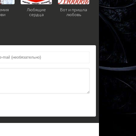
омия
Любящие
Вот и пришла
бви
сердца
любовь