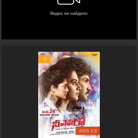
HD
6.8