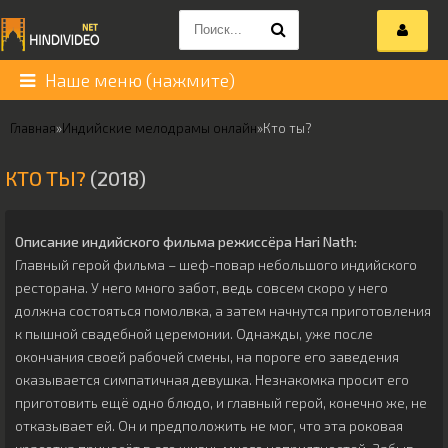
Наше меню (нажмите)
Главная
»
Индийские мелодрамы онлайн
»
Кто ты?
КТО ТЫ?
(2018)
Описание индийского фильма режиссёра
Hari Nath
:
Главный герой фильма – шеф-повар небольшого индийского
ресторана. У него много забот, ведь совсем скоро у него
должна состояться помолвка, а затем начнутся приготовления
к пышной свадебной церемонии. Однажды, уже после
окончания своей рабочей смены, на пороге его заведения
оказывается симпатичная девушка. Незнакомка просит его
приготовить ещё одно блюдо, и главный герой, конечно же, не
отказывает ей. Он и предположить не мог, что эта роковая