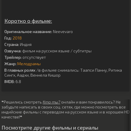
Коротко о фильме:
Оригинальное название:
Neevevaro
Год:
2018
Страна:
Индия
Озвучка:
фильм на русском языке / субтитры
Трейлер:
отсутствует
Жанр:
Мелодрамы
В главных ролях
/в фильме снимались:
Таапси Панну
,
Ритика
Сингх
,
Аадхи
,
Веннела Кишор
IMDB:
6.8
❝Решились смотреть
Кто ты?
онлайн и вам понравилось? Не
забудьте написать в своих соц. сетях, где можно посмотреть все
индийские фильмы с переводом на русском языке и в хорошем HD
качестве!❝
Посмотрите другие фильмы и сериалы