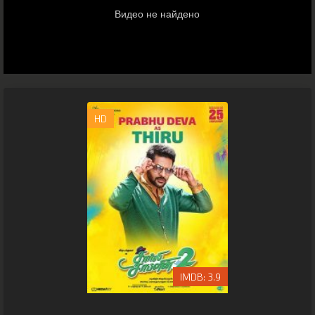
HD
3.9