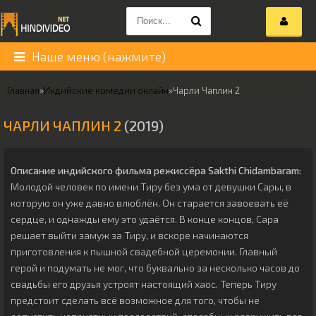
Наше меню (нажмите)
Главная
»
Индийские комедии онлайн
»
Чарли Чаплин 2
ЧАРЛИ ЧАПЛИН 2
(2019)
Описание индийского фильма режиссёра
Sakthi Chidambaram
:
Молодой человек по имени Тиру без ума от девушки Сары, в
которую он уже давно влюблён. Он старается завоевать её
сердце, и однажды ему это удаётся. В конце концов, Сара
решает выйти замуж за Тиру, и вскоре начинаются
приготовления к пышной свадебной церемонии. Главный
герой и подумать не мог, что буквально за несколько часов до
свадьбы его друзья устроят настоящий хаос. Теперь Тиру
предстоит сделать всё возможное для того, чтобы не