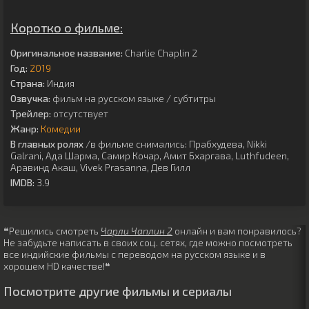
Коротко о фильме:
Оригинальное название:
Charlie Chaplin 2
Год:
2019
Страна:
Индия
Озвучка:
фильм на русском языке / субтитры
Трейлер:
отсутствует
Жанр:
Комедии
В главных ролях
/в фильме снимались:
Прабхудева
,
Nikki
Galrani
,
Ада Шарма
,
Самир Кочар
,
Амит Бхаргава
,
Luthfudeen
,
Аравинд Акаш
,
Vivek Prasanna
,
Дев Гилл
IMDB:
3.9
❝Решились смотреть
Чарли Чаплин 2
онлайн и вам понравилось?
Не забудьте написать в своих соц. сетях, где можно посмотреть
все индийские фильмы с переводом на русском языке и в
хорошем HD качестве!❝
Посмотрите другие фильмы и сериалы