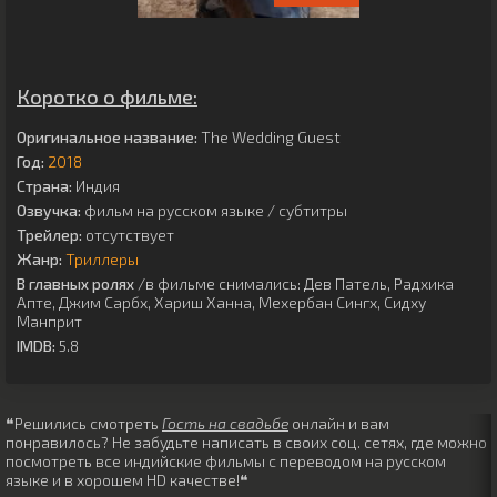
Коротко о фильме:
Оригинальное название:
The Wedding Guest
Год:
2018
Страна:
Индия
Озвучка:
фильм на русском языке / субтитры
Трейлер:
отсутствует
Жанр:
Триллеры
В главных ролях
/в фильме снимались:
Дев Патель
,
Радхика
Апте
,
Джим Сарбх
,
Хариш Ханна
,
Мехербан Сингх
,
Сидху
Манприт
IMDB:
5.8
❝Решились смотреть
Гость на свадьбе
онлайн и вам
понравилось? Не забудьте написать в своих соц. сетях, где можно
посмотреть все индийские фильмы с переводом на русском
языке и в хорошем HD качестве!❝