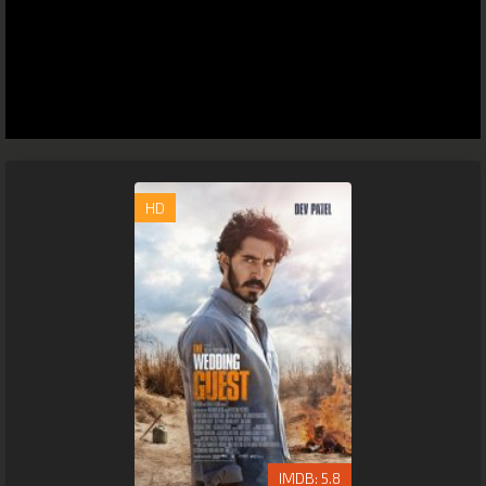
HD
5.8