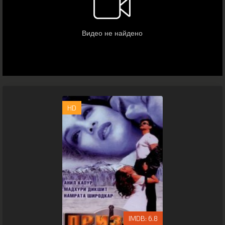
HD
6.8