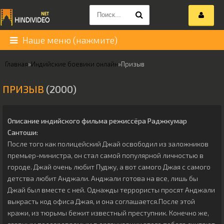
Наше меню (нажмите)
Главная
»
Индийские боевики онлайн
»
Призыв
ПРИЗЫВ
(2000)
Описание индийского фильма режиссёра
Раджкумар
Сантоши
:
После того как полицейский Джай освободил из заложников
премьер-министра, он стал самой популярной личностью в
городе. Джай очень любит Пуджу, а вот самого Джая с самого
детства любит Анджали. Анджали готова на все, лишь бы
Джай был вместе с ней. Однажды террористы просят Анджали
выкрасть код офиса Джая, и она соглашается.После этой
кражи, из тюрьмы бежит известный преступник. Конечно же,