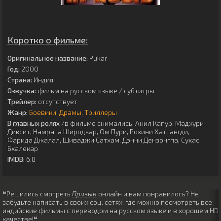
Коротко о фильме:
Оригинальное название:
Pukar
Год:
2000
Страна:
Индия
Озвучка:
фильм на русском языке / субтитры
Трейлер:
отсутствует
Жанр:
Боевики
Драмы
Триллеры
В главных ролях
/в фильме снимались:
Анил Капур
,
Мадхури
Диксит
,
Намрата Широдкар
,
Ом Пури
,
Рохини Хаттангди
,
Фарида Джалал
,
Шиваджи Сатхам
,
Дэнни Дензонгпа
,
Сухас
Бхалекар
IMDB:
6.8
❝Решились смотреть
Призыв
онлайн и вам понравилось? Не
забудьте написать в своих соц. сетях, где можно посмотреть все
индийские фильмы с переводом на русском языке и в хорошем HD
качестве!❝