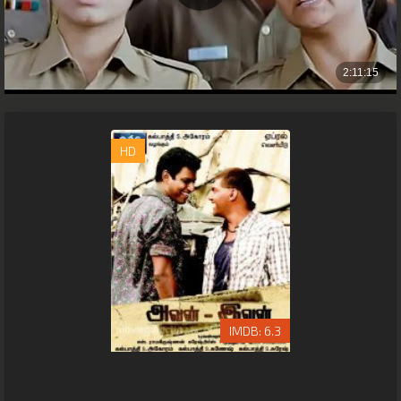
HD
6.3