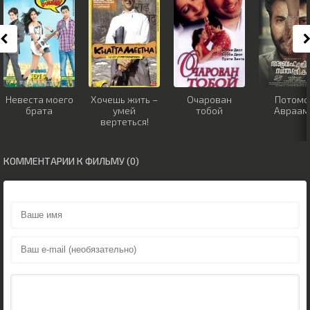
Невеста моего
Хочешь жить –
Очарован
Потомо
брата
умей
тобой
Авраам
вертеться!
КОММЕНТАРИИ К ФИЛЬМУ (0)