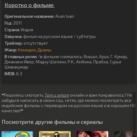
Коротко о фильме:
Оригинальное название:
Avan Ivan
Год:
2011
Страна:
Индия
Озвучка:
фильм на русском языке / субтитры
Трейлер:
отсутствует
Жанр:
Комедии
Драмы
В главных ролях
/в фильме снимались:
Вишал
,
Арья
,
Г. Кумар
,
Джанани Ивер
,
Мадху Шалини
,
Р.К.
,
Амбика
,
Прабха
,
Сурья
Шивакумар
IMDB:
6.3
❝Решились смотреть
Тот и этот
онлайн и вам понравилось? Не
забудьте написать в своих соц. сетях, где можно посмотреть все
индийские фильмы с переводом на русском языке и в хорошем HD
качестве!❝
Посмотрите другие фильмы и сериалы