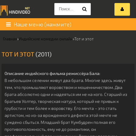
Наше меню (нажмите)
Главная
»
Индийские комедии онлайн
»
Тот и этот
ТОТ И ЭТОТ
(2011)
Описание индийского фильма режиссёра
Бала
:
В небольшом селении живут два брата. Многие здесь живут
тем, что промышляют воровством и мошенничеством. Два
брата абсолютно одни и надеяться им не на кого. Старший из
братьев Уолтер, творческая натура, который не привык к
грубости и тем более к воровству. Его мечта – это стать
артистом, но из-за врожденного дефекта этой мечте не
суждено сбыться. Младший брат Кумбудрен полная его
противоположность, ему не до романтики, он