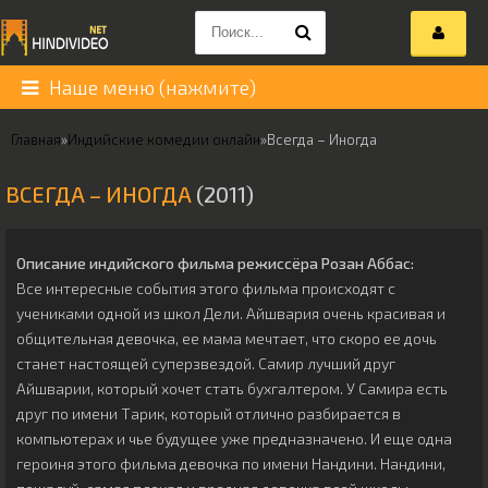
Наше меню (нажмите)
Главная
»
Индийские комедии онлайн
»
Всегда – Иногда
ВСЕГДА – ИНОГДА
(2011)
Описание индийского фильма режиссёра
Розан Аббас
:
Все интересные события этого фильма происходят с
учениками одной из школ Дели. Айшвария очень красивая и
общительная девочка, ее мама мечтает, что скоро ее дочь
станет настоящей суперзвездой. Самир лучший друг
Айшварии, который хочет стать бухгалтером. У Самира есть
друг по имени Тарик, который отлично разбирается в
компьютерах и чье будущее уже предназначено. И еще одна
героиня этого фильма девочка по имени Нандини. Нандини,