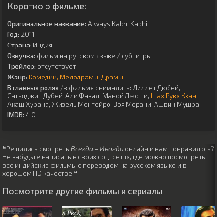
Коротко о фильме:
Оригинальное название:
Always Kabhi Kabhi
Год:
2011
Страна:
Индия
Озвучка:
фильм на русском языке / субтитры
Трейлер:
отсутствует
Жанр:
Комедии
Мелодрамы
Драмы
В главных ролях
/в фильме снимались:
Лиллет Дюбей
,
Сатьяджит Дубей
,
Али Фазал
,
Маной Джоши
,
Шах Рукх Кхан
,
Акаш Хурана
,
Жизель Монтейро
,
Зоя Морани
,
Ашвин Мушран
IMDB:
4.0
❝Решились смотреть
Всегда – Иногда
онлайн и вам понравилось?
Не забудьте написать в своих соц. сетях, где можно посмотреть
все индийские фильмы с переводом на русском языке и в
хорошем HD качестве!❝
Посмотрите другие фильмы и сериалы