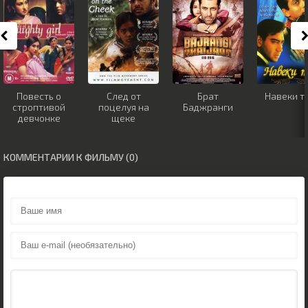
Повесть о
След от
Брат
Навеки т
строптивой
поцелуя на
Баджранги
девчонке
щеке
КОММЕНТАРИИ К ФИЛЬМУ (0)