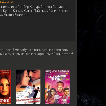
ы
Драмы
снимались:
Ранбир Капур
,
Дипика Падукон
,
а
,
Кунал Капур
,
Хитен Пайнтал
,
Пунит Иссар
,
ра
,
Нташа Бхардвай
вилось? Не забудьте написать в своих соц.
м на русском языке и в хорошем HD качестве!❝