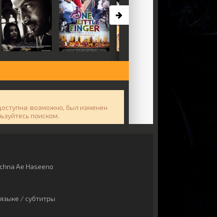
chna Ae Haseeno
языке / субтитры