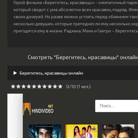
Герой фильма «Берегитесь, красавицы» - симпатичный паре
который сводит с ума абсолютно всех красавиц подряд. Име
своих дочерей. Но разве можно устоять перед обаянием так
несколько девушек, которые преподнесли ему несколько хо
пригодятся ему в жизни. Радхика, Махи и Гаятри – берегитес
Смотреть "Берегитесь, красавицы" онлай
Берегитесь, красавицы онлайн
0/10 (
1
чeл.)