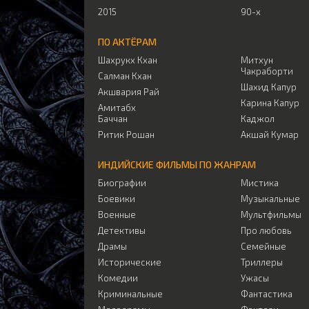
2015
90-х
ПО АКТЁРАМ
Шахрукх Кхан
Митхун
Чакраборти
Салман Кхан
Шахид Капур
Акшвария Рай
Карина Капур
Амитабх
Баччан
Каджол
Ритик Рошан
Акшай Кумар
ИНДИЙСКИЕ ФИЛЬМЫ ПО ЖАНРАМ
Биографии
Мистика
Боевики
Музыкальные
Военные
Мультфильмы
Детективы
Про любовь
Драмы
Семейные
Исторические
Триллеры
Комедии
Ужасы
Криминальные
Фантастика