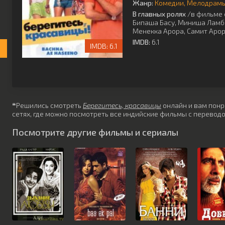
Жанр:
Комедии
Мелодрам
В главных ролях
/в фильме 
Бипаша Басу
,
Миниша Ламб
Менекка Арора
,
Самит Аро
IMDB:
6.1
6.1
❝Решились смотреть
Берегитесь, красавицы
онлайн и вам понра
сетях, где можно посмотреть все индийские фильмы с переводо
Посмотрите другие фильмы и сериалы