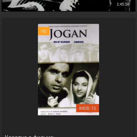
HD
7.5