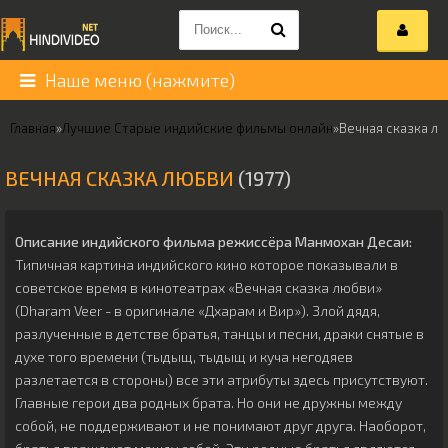
Наше меню (нажмите)
Главная
»
Лучшие Старые индийские фильмы онлайн
»
Вечная сказка л
ВЕЧНАЯ СКАЗКА ЛЮБВИ
(1977)
Описание индийского фильма режиссёра
Манмохан Десаи
:
Типичная картина индийского кино которое показывали в
советское время в кинотеатрах «Вечная сказка любви»
(Dharam Veer - в оригинале «Дхарам и Вир»). Злой дядя,
разлученные в детстве братья, танцы и песни, драки снятые в
духе того времени (тыдыщ, тыдыщ и куча негодяев
разлетается в стороны) все эти атрибуты здесь присутствуют.
Главные герои два родных брата. Но они не дружны между
собой, не поддерживают и не понимают друг друга. Наоборот,