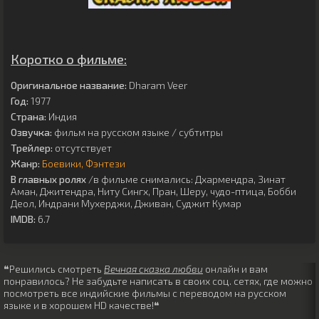
Коротко о фильме:
Оригинальное название:
Dharam Veer
Год:
1977
Страна:
Индия
Озвучка:
фильм на русском языке / субтитры
Трейлер:
отсутствует
Жанр:
Боевики
Фэнтези
В главных ролях
/в фильме снимались:
Дхармендра
,
Зинат
Аман
,
Джитендра
,
Ниту Сингх
,
Пран
,
Шеру
,
чудо-птица
,
Бобби
Деол
,
Индрани Мухерджи
,
Дживан
,
Суджит Кумар
IMDB:
6.7
❝Решились смотреть
Вечная сказка любви
онлайн и вам
понравилось? Не забудьте написать в своих соц. сетях, где можно
посмотреть все индийские фильмы с переводом на русском
языке и в хорошем HD качестве!❝