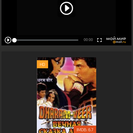
HD
6.7