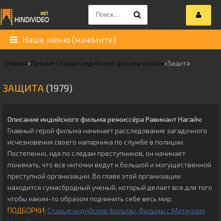
Наше меню (нажмите)
Главная
»
Лучшие Старые индийские фильмы онлайн
»
Защита
ЗАЩИТА
(1979)
Описание индийского фильма режиссёра
Равикант Нагайч
:
Главный герой фильма начинает расследование загадочного
исчезновения своего напарника по службе в полиции.
Постепенно, идя по следам преступников, он начинает
понимать, что все ниточки ведут к большой и могущественной
преступной организации. Во главе этой организации
находится сумасбродный ученый, который делает все для того
чтобы каким-то образом подчинить себе весь мир.
ПОДБОРКИ:
Старые индийские фильмы
Фильмы с Митхуном