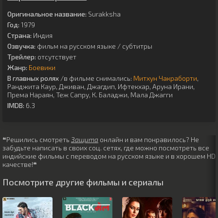
Оригинальное название:
Surakksha
Год:
1979
Страна:
Индия
Озвучка:
фильм на русском языке / субтитры
Трейлер:
отсутствует
Жанр:
Боевики
В главных ролях
/в фильме снимались:
Митхун Чакраборти
,
Ранджита Каур
,
Дживан
,
Джагдип
,
Ифтекхар
,
Аруна Ирани
,
Према Нараян
,
Теж Сапру
,
К. Баладжи
,
Мала Джагги
IMDB:
6.3
❝Решились смотреть
Защита
онлайн и вам понравилось? Не
забудьте написать в своих соц. сетях, где можно посмотреть все
индийские фильмы с переводом на русском языке и в хорошем HD
качестве!❝
Посмотрите другие фильмы и сериалы