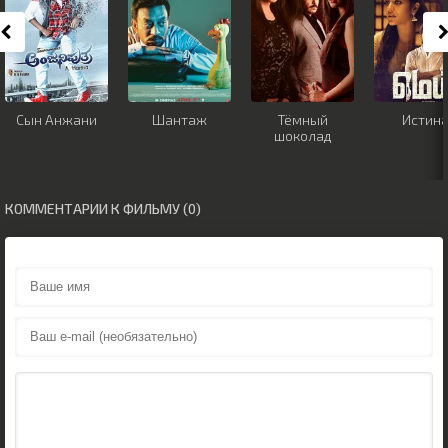
Сын Анжани
Шантаж
Тёмный
Истин
шоколад
КОММЕНТАРИИ К ФИЛЬМУ (0)