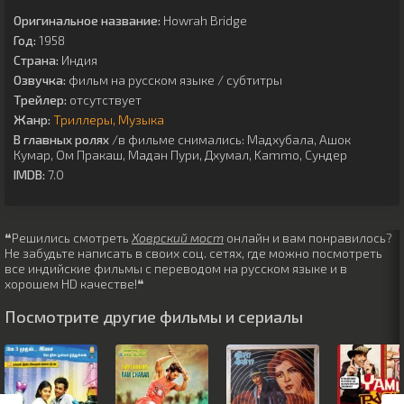
Оригинальное название:
Howrah Bridge
Год:
1958
Страна:
Индия
Озвучка:
фильм на русском языке / субтитры
Трейлер:
отсутствует
Жанр:
Триллеры
Музыка
В главных ролях
/в фильме снимались:
Мадхубала
,
Ашок
Кумар
,
Ом Пракаш
,
Мадан Пури
,
Дхумал
,
Kammo
,
Сундер
IMDB:
7.0
❝Решились смотреть
Ховрский мост
онлайн и вам понравилось?
Не забудьте написать в своих соц. сетях, где можно посмотреть
все индийские фильмы с переводом на русском языке и в
хорошем HD качестве!❝
Посмотрите другие фильмы и сериалы