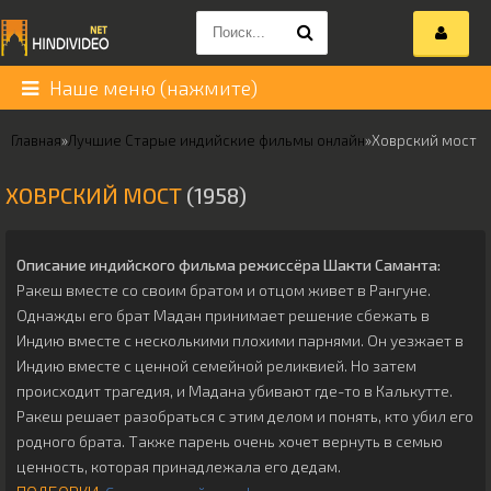
Наше меню (нажмите)
Главная
»
Лучшие Старые индийские фильмы онлайн
»
Ховрский мост
ХОВРСКИЙ МОСТ
(1958)
Описание индийского фильма режиссёра
Шакти Саманта
:
Ракеш вместе со своим братом и отцом живет в Рангуне.
Однажды его брат Мадан принимает решение сбежать в
Индию вместе с несколькими плохими парнями. Он уезжает в
Индию вместе с ценной семейной реликвией. Но затем
происходит трагедия, и Мадана убивают где-то в Калькутте.
Ракеш решает разобраться с этим делом и понять, кто убил его
родного брата. Также парень очень хочет вернуть в семью
ценность, которая принадлежала его дедам.