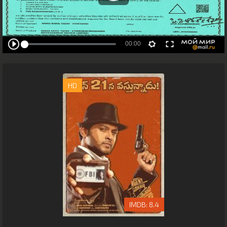
HD
8.4