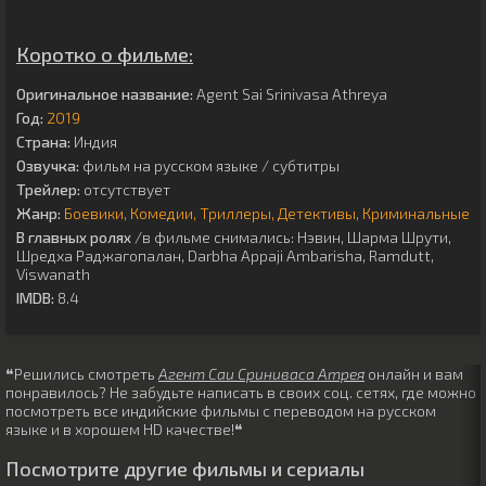
Коротко о фильме:
Оригинальное название:
Agent Sai Srinivasa Athreya
Год:
2019
Страна:
Индия
Озвучка:
фильм на русском языке / субтитры
Трейлер:
отсутствует
Жанр:
Боевики
Комедии
Триллеры
Детективы
Криминальные
В главных ролях
/в фильме снимались:
Нэвин
,
Шарма Шрути
,
Шредха Раджагопалан
,
Darbha Appaji Ambarisha
,
Ramdutt
,
Viswanath
IMDB:
8.4
❝Решились смотреть
Агент Саи Сриниваса Атрея
онлайн и вам
понравилось? Не забудьте написать в своих соц. сетях, где можно
посмотреть все индийские фильмы с переводом на русском
языке и в хорошем HD качестве!❝
Посмотрите другие фильмы и сериалы