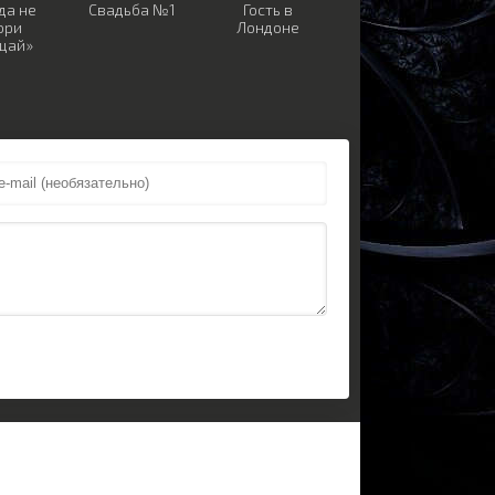
да не
Свадьба №1
Гость в
ори
Лондоне
щай»