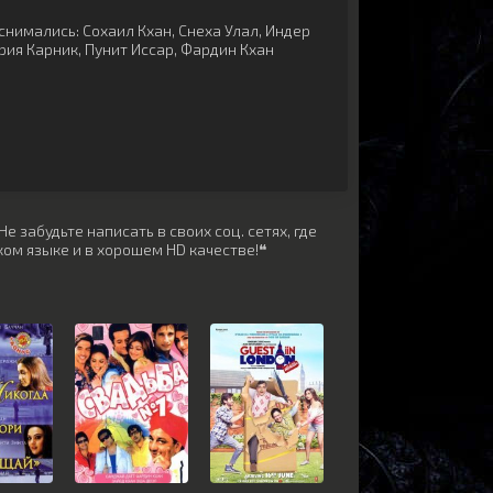
снимались:
Сохаил Кхан
,
Снеха Улал
,
Индер
рия Карник
,
Пунит Иссар
,
Фардин Кхан
 забудьте написать в своих соц. сетях, где
ом языке и в хорошем HD качестве!❝