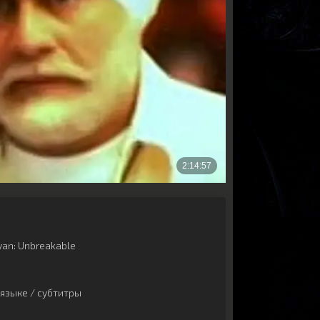
yan: Unbreakable
языке / субтитры