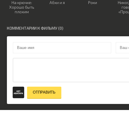
На крючке:
Абхи и я
Роки
Никог
Хорошо быть
гов
плохим
«Про
КОММЕНТАРИИ К ФИЛЬМУ (0)
ОТПРАВИТЬ