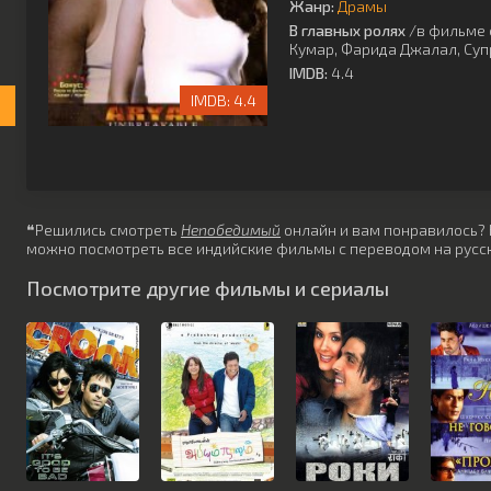
Жанр:
Драмы
В главных ролях
/в фильме 
Кумар
,
Фарида Джалал
,
Суп
IMDB:
4.4
4.4
❝Решились смотреть
Непобедимый
онлайн и вам понравилось? Не
можно посмотреть все индийские фильмы с переводом на русск
Посмотрите другие фильмы и сериалы