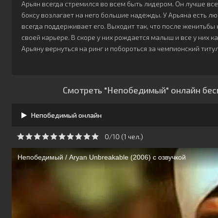
Арьян всегда стремился во всем быть лидером. Он лучше всех
боксу возлагает на него большие надежды. У Арьяна есть лю
всегда поддерживает его. Выходит так, что после женитьбы 
своей карьере. В скоре у них рождается малыш и все у них к
Арьяну вернуться на ринг и побороться за чемпионский титул
Смотреть "Непобедимый" онлайн бес
Непобедимый онлайн
0/10 (
1
чeл.)