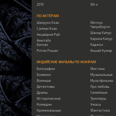
2015
90-х
ПО АКТЁРАМ
Шахрукх Кхан
Митхун
Чакраборти
Салман Кхан
Шахид Капур
Акшвария Рай
Карина Капур
Амитабх
Баччан
Каджол
Ритик Рошан
Акшай Кумар
ИНДИЙСКИЕ ФИЛЬМЫ ПО ЖАНРАМ
Биографии
Мистика
Боевики
Музыкальные
Военные
Мультфильмы
Детективы
Про любовь
Драмы
Семейные
Исторические
Триллеры
Комедии
Ужасы
Криминальные
Фантастика