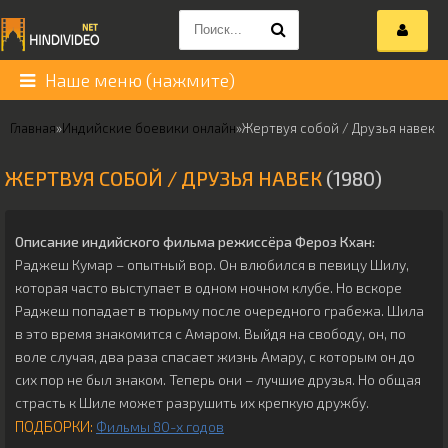
Наше меню (нажмите)
Главная
»
Индийские боевики онлайн
»
Жертвуя собой / Друзья навек
ЖЕРТВУЯ СОБОЙ / ДРУЗЬЯ НАВЕК
(1980)
Описание индийского фильма режиссёра
Фероз Кхан
:
Раджеш Кумар – опытный вор. Он влюбился в певицу Шилу,
которая часто выступает в одном ночном клубе. Но вскоре
Раджеш попадает в тюрьму после очередного грабежа. Шила
в это время знакомится с Амаром. Выйдя на свободу, он, по
воле случая, два раза спасает жизнь Амару, с которым он до
сих пор не был знаком. Теперь они – лучшие друзья. Но общая
страсть к Шиле может разрушить их крепкую дружбу.
ПОДБОРКИ:
Фильмы 80-х годов