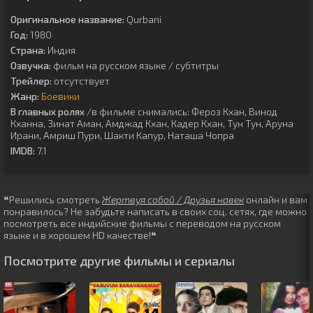
Оригинальное название:
Qurbani
Год:
1980
Страна:
Индия
Озвучка:
фильм на русском языке / субтитры
Трейлер:
отсутствует
Жанр:
Боевики
В главных ролях
/в фильме снимались:
Фероз Кхан
,
Винод
Кханна
,
Зинат Аман
,
Амджад Кхан
,
Кадер Кхан
,
Тун Тун
,
Аруна
Ирани
,
Амриш Пури
,
Шакти Капур
,
Наташа Чопра
IMDB:
7.1
❝Решились смотреть
Жертвуя собой / Друзья навек
онлайн и вам
понравилось? Не забудьте написать в своих соц. сетях, где можно
посмотреть все индийские фильмы с переводом на русском
языке и в хорошем HD качестве!❝
Посмотрите другие фильмы и сериалы