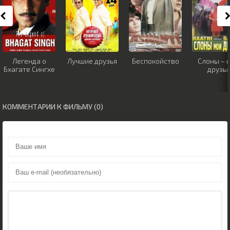
Легенда о
Лучшие друзья
Беспокойство
Слоны – 
Бхагате Сингхе
друзья
КОММЕНТАРИИ К ФИЛЬМУ (0)