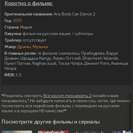
Коротко о фильме:
Оригинальное название:
Any Body Can Dance 2
Год:
2015
Страна:
Индия
Озвучка:
фильм на русском языке / субтитры
Трейлер:
отсутствует
Жанр:
Драмы
Музыка
В главных ролях
/в фильме снимались:
Прабхудева
,
Варун
Дхаван
,
Шраддха Капур
,
Лорен Готтлиб
,
Dharmesh Yelande
,
Пунит Патхак
,
Raghav Juyal
,
Тиска Чопра
,
Джинит Ратх
,
Аканкша
Нехра
IMDB:
5.3
❝Решились смотреть
Все могут танцевать 2
онлайн и вам
понравилось? Не забудьте написать в своих соц. сетях, где можно
посмотреть все индийские фильмы с переводом на русском
языке и в хорошем HD качестве!❝
Посмотрите другие фильмы и сериалы