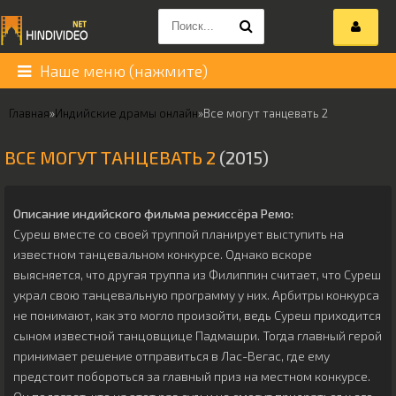
Наше меню (нажмите)
Главная
»
Индийские драмы онлайн
»
Все могут танцевать 2
ВСЕ МОГУТ ТАНЦЕВАТЬ 2
(2015)
Описание индийского фильма режиссёра
Ремо
:
Суреш вместе со своей труппой планирует выступить на
известном танцевальном конкурсе. Однако вскоре
выясняется, что другая труппа из Филиппин считает, что Суреш
украл свою танцевальную программу у них. Арбитры конкурса
не понимают, как это могло произойти, ведь Суреш приходится
сыном известной танцовщице Падмашри. Тогда главный герой
принимает решение отправиться в Лас-Вегас, где ему
предстоит побороться за главный приз на местном конкурсе.