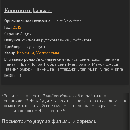
Коротко о фильме:
Оригинальное название:
I Love New Year
Год:
2015
Страна:
Индия
Озвучка:
фильм на русском языке / субтитры
Трейлер:
отсутствует
Жанр:
Комедии
Мелодрамы
В главных ролях
/в фильме снимались:
Санни Деол
,
Кангана
Ранаут
,
Прем Чопра
,
Кюбра Саит
,
Майя Алагх
,
Маной Джоши
,
Навин Чоудхри
,
Танништа Чаттерджи
,
Jiten Mukhi
,
Virag Mishra
IMDB:
3.3
❝Решились смотреть
Я люблю Новый год
онлайн и вам
понравилось? Не забудьте написать в своих соц. сетях, где можно
посмотреть все индийские фильмы с переводом на русском
языке и в хорошем HD качестве!❝
Посмотрите другие фильмы и сериалы