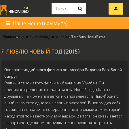
Наше меню (нажмите)
Главная
»
Индийские комедии онлайн
»
Я люблю Новый год
Я ЛЮБЛЮ НОВЫЙ ГОД
(2015)
Описание индийского фильма режиссёра
Радхика Рао
,
Винэй
Сапру
:
Главный герой этого фильма - банкир из Мумбаи. Он
принимает решение отправиться на Новый год в баню с
друзьями. Там он напивается и отправляется в Нью-Йорк по
ошибке, вместо одного из своих приятелей. В новом для себя
городе он попадает в совершенно незнакомый дом, который
находится по известному ему адресу. В итоге, он оказывается
в квартире, где живет девушка, планирующая встретить