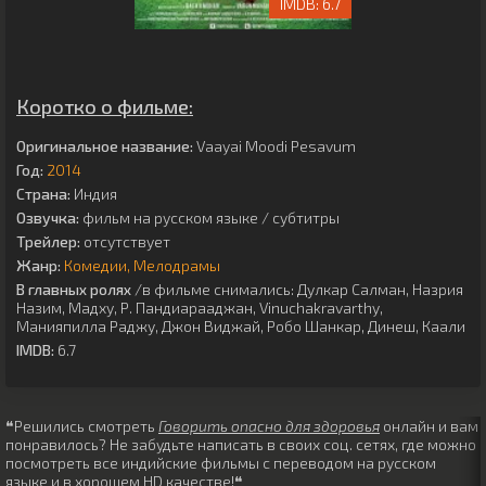
6.7
Коротко о фильме:
Оригинальное название:
Vaayai Moodi Pesavum
Год:
2014
Страна:
Индия
Озвучка:
фильм на русском языке / субтитры
Трейлер:
отсутствует
Жанр:
Комедии
Мелодрамы
В главных ролях
/в фильме снимались:
Дулкар Салман
,
Назрия
Назим
,
Мадху
,
Р. Пандиарааджан
,
Vinuchakravarthy
,
Манияпилла Раджу
,
Джон Виджай
,
Робо Шанкар
,
Динеш
,
Каали
IMDB:
6.7
❝Решились смотреть
Говорить опасно для здоровья
онлайн и вам
понравилось? Не забудьте написать в своих соц. сетях, где можно
посмотреть все индийские фильмы с переводом на русском
языке и в хорошем HD качестве!❝