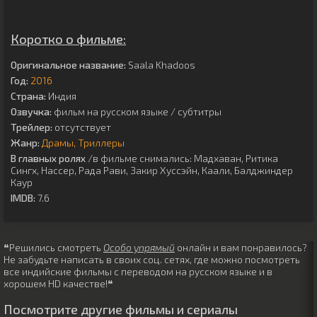
Коротко о фильме:
Оригинальное название:
Saala Khadoos
Год:
2016
Страна:
Индия
Озвучка:
фильм на русском языке / субтитры
Трейлер:
отсутствует
Жанр:
Драмы
Триллеры
В главных ролях
/в фильме снимались:
Мадхаван
,
Ритика
Сингх
,
Нассер
,
Рада Рави
,
Закир Хуссэйн
,
Каали
,
Балджиндер
Каур
IMDB:
7.6
❝Решились смотреть
Особо упрямый
онлайн и вам понравилось?
Не забудьте написать в своих соц. сетях, где можно посмотреть
все индийские фильмы с переводом на русском языке и в
хорошем HD качестве!❝
Посмотрите другие фильмы и сериалы