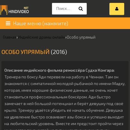
Наше меню (нажмите)
Главная
»
Индийские драмы онлайн
»
Особо упрямый
ОСОБО УПРЯМЫЙ
(2016)
Описание индийского фильма режиссёра
Судха Конгара
:
Тренера по боксу Ади перевели на работу в Ченнаи. Там он
знакомится с симпатичной молодой рыбачкой по имени Мадху,
которая, имея хорошие физические данные, не очень хочет
становиться профессиональным боксёром. Ади быстро
замечает в ней большой потенциал и берёт девушку под своё
крыло. Тренеру удаётся убедить её начать обучение. Девушка
на удивление быстро осваивает азы бокса и успешно выходит
на любительский уровень. Вместе им предстоит пройти через