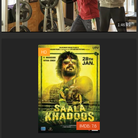
HD
7.6