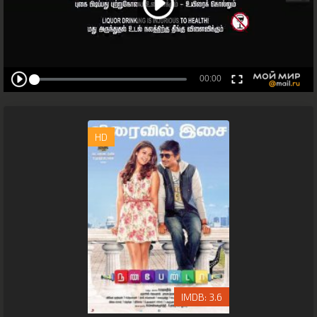
HD
3.6