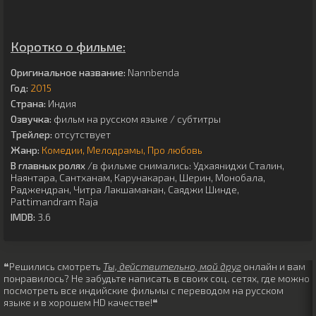
Коротко о фильме:
Оригинальное название:
Nannbenda
Год:
2015
Страна:
Индия
Озвучка:
фильм на русском языке / субтитры
Трейлер:
отсутствует
Жанр:
Комедии
Мелодрамы
Про любовь
В главных ролях
/в фильме снимались:
Удхаянидхи Сталин
,
Наянтара
,
Сантханам
,
Карунакаран
,
Шерин
,
Монобала
,
Раджендран
,
Читра Лакшаманан
,
Саяджи Шинде
,
Pattimandram Raja
IMDB:
3.6
❝Решились смотреть
Ты, действительно, мой друг
онлайн и вам
понравилось? Не забудьте написать в своих соц. сетях, где можно
посмотреть все индийские фильмы с переводом на русском
языке и в хорошем HD качестве!❝