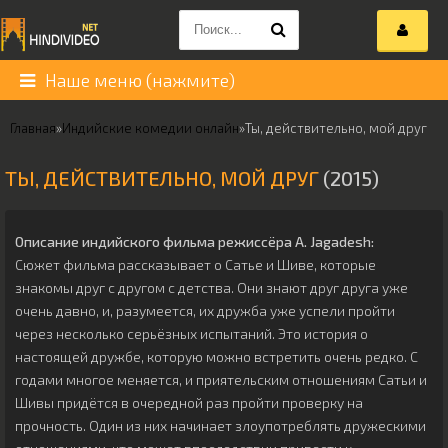
Наше меню (нажмите)
Главная
»
Индийские комедии онлайн
»
Ты, действительно, мой друг
ТЫ, ДЕЙСТВИТЕЛЬНО, МОЙ ДРУГ
(2015)
Описание индийского фильма режиссёра
A. Jagadesh
:
Сюжет фильма рассказывает о Сатье и Шиве, которые
знакомы друг с другом с детства. Они знают друг друга уже
очень давно, и, разумеется, их дружба уже успели пройти
через несколько серьёзных испытаний. Это история о
настоящей дружбе, которую можно встретить очень редко. С
годами многое меняется, и приятельским отношениям Сатьи и
Шивы придётся в очередной раз пройти проверку на
прочность. Один из них начинает злоупотреблять дружескими