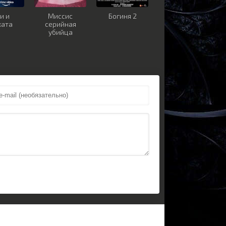
и и
Миссис
Богиня 2
жата
серийная
убийца