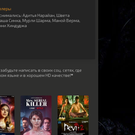
ллеры
снимались:
Адитья Нарайан
,
Швета
аша Синха
,
Мурли Шарма
,
Маной Верма
,
нни Хиндуджа
абудьте написать в своих соц. сетях, где
ом языке и в хорошем HD качестве!❝