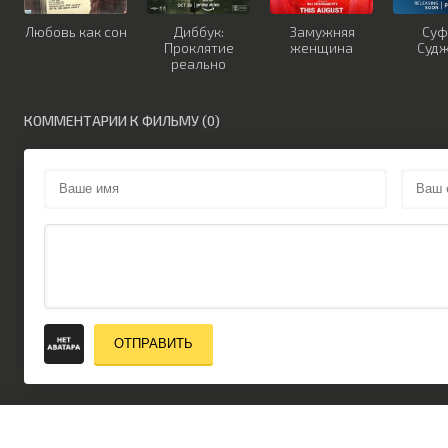
Любовь как сон
Диббук:
Замужняя
Суф
Проклятие
женщина
Суд
реально
КОММЕНТАРИИ К ФИЛЬМУ (0)
ОТПРАВИТЬ