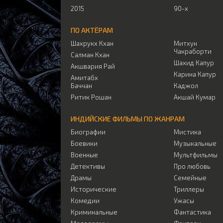
2015
90-х
ПО АКТЁРАМ
Шахрукх Кхан
Митхун
Чакраборти
Салман Кхан
Шахид Капур
Акшвария Рай
Карина Капур
Амитабх
Баччан
Каджол
Ритик Рошан
Акшай Кумар
ИНДИЙСКИЕ ФИЛЬМЫ ПО ЖАНРАМ
Биографии
Мистика
Боевики
Музыкальные
Военные
Мультфильмы
Детективы
Про любовь
Драмы
Семейные
Исторические
Триллеры
Комедии
Ужасы
Криминальные
Фантастика