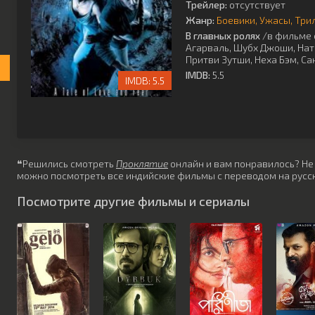
Трейлер:
отсутствует
Жанр:
Боевики
Ужасы
Три
В главных ролях
/в фильме 
Агарваль
,
Шубх Джоши
,
Нат
Притви Зутши
,
Неха Бэм
,
Са
IMDB:
5.5
5.5
❝Решились смотреть
Проклятие
онлайн и вам понравилось? Не з
можно посмотреть все индийские фильмы с переводом на русск
Посмотрите другие фильмы и сериалы