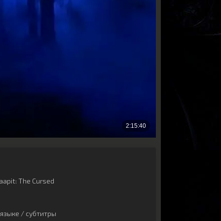
apit: The Cursed
языке / субтитры