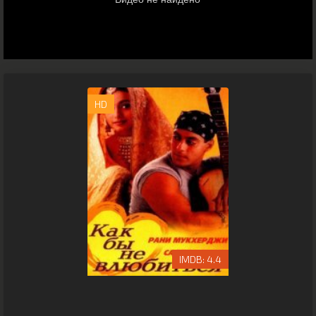
HD
4.4