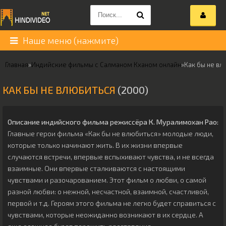
Наше меню (нажмите)
Главная
»
Индийские фильмы с Салманом Кханом онлайн
»
Как бы не вл
КАК БЫ НЕ ВЛЮБИТЬСЯ
(2000)
Описание индийского фильма режиссёра
К. Муралимохан Рао
:
Главные герои фильма «Как бы не влюбиться» молодые люди,
которые только начинают жить. В их жизни впервые
случаются встречи, впервые вспыхивают чувства, и не всегда
взаимные. Они впервые сталкиваются с настоящими
чувствами и разочарованием. Этот фильм о любви, о самой
разной любви: о нежной, несчастной, взаимной, счастливой,
первой и т.д. Героям этого фильма не легко будет справиться с
чувствами, которые неожиданно возникают в их сердце. А