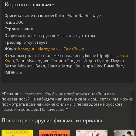
Коротко о фильме:
Оригинальное название:
Kahin Pyaar Na Ho Jaaye
Год:
2000
Страна:
Индия
Озвучка:
фильм на русском языке / субтитры
Трейлер:
отсутствует
Жанр:
Комедии
Мелодрамы
Семейные
В главных ролях
/в фильме снимались:
Джеки Шрофф
,
Салман
Кхан
,
Рани Мукхерджи
,
Равина Тандон
,
Индер Кумар
,
Пуджа
Батра
,
Мохниш Бехл
,
Шакти Капур
,
Кашмира Шах
,
Рима Лагу
IMDB:
4.4
❝Решились смотреть
Как бы не влюбиться
онлайн и вам
понравилось? Не забудьте написать в своих соц. сетях, где можно
посмотреть все индийские фильмы с переводом на русском
языке и в хорошем HD качестве!❝
Посмотрите другие фильмы и сериалы