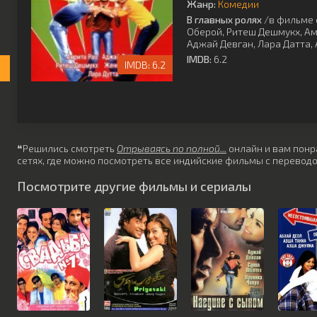
Жанр:
Комедии
В главных ролях
/в фильме 
Оберой
,
Ритеш Дешмукх
,
Ам
Аджай Девган
,
Лара Датта
,
IMDB:
6.2
6.2
❝Решились смотреть
Отрываясь по полной...
онлайн и вам понра
сетях, где можно посмотреть все индийские фильмы с переводо
Посмотрите другие фильмы и сериалы