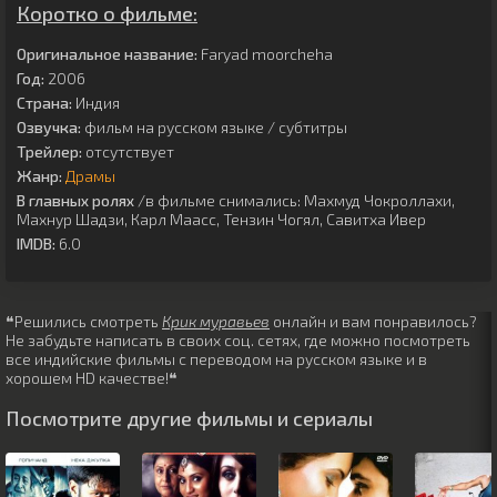
Коротко о фильме:
Оригинальное название:
Faryad moorcheha
Год:
2006
Страна:
Индия
Озвучка:
фильм на русском языке / субтитры
Трейлер:
отсутствует
Жанр:
Драмы
В главных ролях
/в фильме снимались:
Махмуд Чокроллахи
,
Махнур Шадзи
,
Карл Маасс
,
Тензин Чогял
,
Савитха Ивер
IMDB:
6.0
❝Решились смотреть
Крик муравьев
онлайн и вам понравилось?
Не забудьте написать в своих соц. сетях, где можно посмотреть
все индийские фильмы с переводом на русском языке и в
хорошем HD качестве!❝
Посмотрите другие фильмы и сериалы