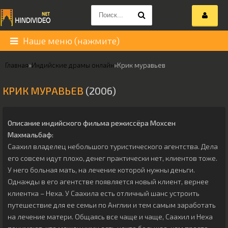
Наше меню (нажмите)
Главная
»
Индийские драмы онлайн
»
Крик муравьев
КРИК МУРАВЬЕВ
(2006)
Описание индийского фильма режиссёра
Мохсен
Махмальбаф
:
Саахил владелец небольшого туристического агентства. Дела
его совсем идут плохо, денег практически нет, клиентов тоже.
У него больная мать, на лечение которой нужны деньги.
Однажды в его агентстве появляется новый клиент, вернее
клиентка – Неха. У Саахила есть отличный шанс устроить
путешествие для ее семьи по Англии и тем самым заработать
на лечение матери. Общаясь все чаще и чаще, Саахил и Неха