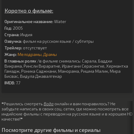
Коротко о фильме:
Оригинальное название:
Water
Год:
2005
Страна:
Индия
Озвучка:
фильм на русском языке / субтитры
Трейлер:
отсутствует
Жанр:
Мелодрамы
Драмы
В главных ролях
/в фильме снимались:
Сарала
,
Баддхи
Викрама
,
Ринсли Вираратне
,
Ирангани Серасингхе
,
Хермантха
Гамадж
,
Роника Саджнани
,
Манорама
,
Ришма Малик
,
Мира
Бисвас
,
Видула Джавалгекар
IMDB:
7.7
❝Решились смотреть
Вода
онлайн и вам понравилось? Не
забудьте написать в своих соц. сетях, где можно посмотреть все
индийские фильмы с переводом на русском языке и в хорошем HD
качестве!❝
Посмотрите другие фильмы и сериалы