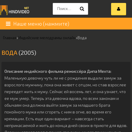
Наше меню (нажмите)
Главная
»
Индийские мелодрамы онлайн
»
Вода
ВОДА
(2005)
Описание индийского фильма режиссёра
Дипа Мехта
:
Маленькую девочку чуть ли не с рождения выдали замуж за
взрослого мужчину, пока она живет с отцом, но став взрослее
переедет жить к мужу. Сейчас ей восемь лет, и она узнает, что
ее муж умер. Теперь эта девочка вдова, по всем законам и
обычаям она должна выйти замуж за младшего брата
покойного мужа или сгореть с ним в огне, во время его
кремации. Есть еще один вариант – навсегда стать
неприкасаемой и жить до конца дней своих в приюте для вдов.