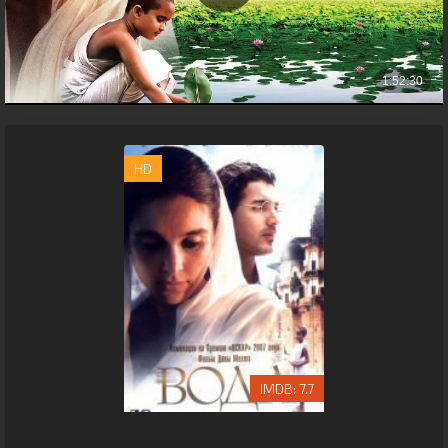
HD
7.7