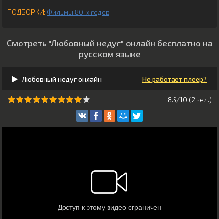
ПОДБОРКИ:
Фильмы 80-х годов
Смотреть "Любовный недуг" онлайн бесплатно на
русском языке
Любовный недуг онлайн
Не работает плеер?
8.5/10 (
2
чeл.)