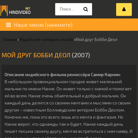
Наше меню (нажмите)
Главная
»
Индийские комедии онлайн
»
Мой друг Бобби Деол
МОЙ ДРУГ БОББИ ДЕОЛ
(2007)
Описание индийского фильма режиссёра
Самир Карник
:
В небольшом провинциальном городке живет маленький
мальчик по имени Нанхе. Он живет только с мамой и помогает
ей во всем. Нанхе очень обаятельный и добрый мальчик. Он
каждый день делится со своими мечтами и мыслями со своим
другом – известным болливудским актером Бобби Деолом.
Конечно же, пока это всего лишь его мечта и фантазия. Но
Нанхе верит, что однажды так и будет. Нанхе каждый день
пишет письма своему другу, мечтая встретиться с ним наяву. И