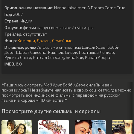
Оригинальное название:
Nanhe Jaisalmer: A Dream Come True
Год:
2007
Страна:
Индия
Озвучка:
фильм на русском языке / субтитры
Трейлер:
отсутствует
Жанр:
Комедии
Драмы
Семейные
В главных ролях
/в фильме снимались:
Двидж Ядав
,
Бобби
Деол
,
Шарат Саксена
,
Раджеш Вивек
,
Пратикша Лонкар
,
Рушита Сингх
,
Ватсал Сетханд
,
Бина Как
,
Каран Арора
IMDB:
6.0
❝Решились смотреть
Мой друг Бобби Деол
онлайн и вам
понравилось? Не забудьте написать в своих соц. сетях, где можно
посмотреть все индийские фильмы с переводом на русском
языке и в хорошем HD качестве!❝
Посмотрите другие фильмы и сериалы