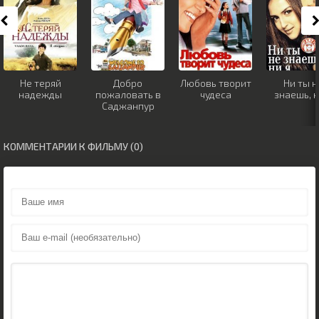
Не теряй
Добро
Любовь творит
Ни ты н
надежды
пожаловать в
чудеса
знаешь, н
Саджанпур
КОММЕНТАРИИ К ФИЛЬМУ (0)