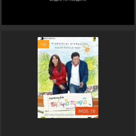
HD
7.6