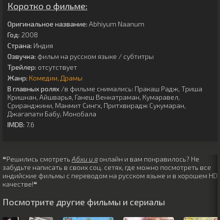
Коротко о фильме:
Оригинальное название:
Abhiyum Naanum
Год:
2008
Страна:
Индия
Озвучка:
фильм на русском языке / субтитры
Трейлер:
отсутствует
Жанр:
Комедии
Драмы
В главных ролях
/в фильме снимались:
Пракаш Радж
,
Триша
Кришнан
,
Айшварья
,
Ганеш Венкатраман
,
Кумаравел
,
Сриранджини
,
Манмит Сингх
,
Притхвирадж Сукумаран
,
Джагапати Бабу
,
Монобала
IMDB:
7.6
❝Решились смотреть
Абхи и я
онлайн и вам понравилось? Не
забудьте написать в своих соц. сетях, где можно посмотреть все
индийские фильмы с переводом на русском языке и в хорошем HD
качестве!❝
Посмотрите другие фильмы и сериалы