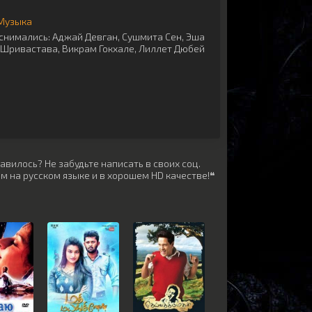
Музыка
снимались:
Аджай Девган
,
Сушмита Сен
,
Эша
 Шривастава
,
Викрам Гокхале
,
Лиллет Дюбей
авилось? Не забудьте написать в своих соц.
м на русском языке и в хорошем HD качестве!❝