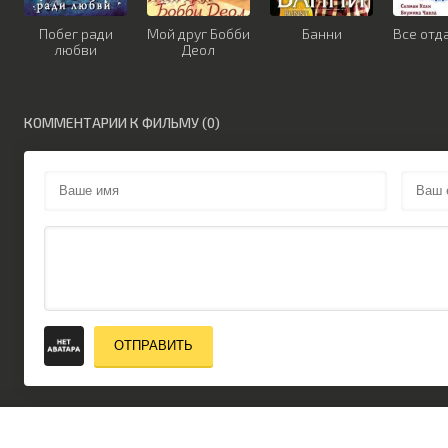
Побег ради
Мой друг Бобби
Банни
Все отд
любви
Деол
КОММЕНТАРИИ К ФИЛЬМУ (0)
ОТПРАВИТЬ