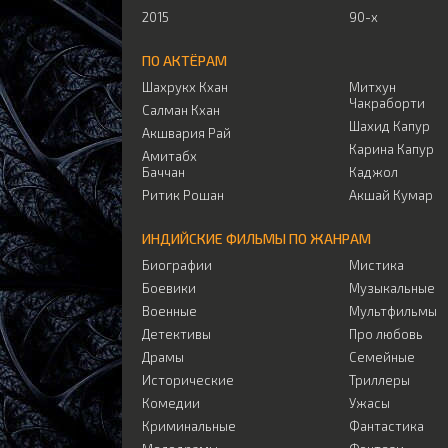
2015
90-х
ПО АКТЁРАМ
Шахрукх Кхан
Митхун
Чакраборти
Салман Кхан
Шахид Капур
Акшвария Рай
Карина Капур
Амитабх
Баччан
Каджол
Ритик Рошан
Акшай Кумар
ИНДИЙСКИЕ ФИЛЬМЫ ПО ЖАНРАМ
Биографии
Мистика
Боевики
Музыкальные
Военные
Мультфильмы
Детективы
Про любовь
Драмы
Семейные
Исторические
Триллеры
Комедии
Ужасы
Криминальные
Фантастика