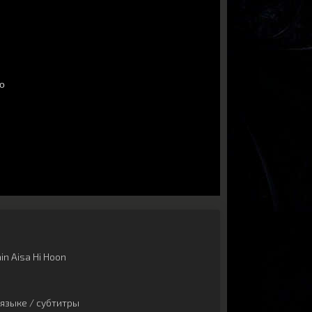
n Aisa Hi Hoon
языке / субтитры