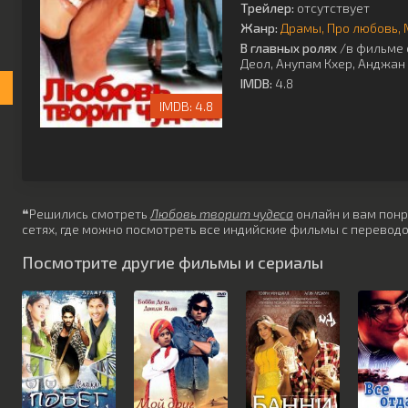
Трейлер:
отсутствует
Жанр:
Драмы
Про любовь
В главных ролях
/в фильме 
Деол
,
Анупам Кхер
,
Анджан
IMDB:
4.8
4.8
❝Решились смотреть
Любовь творит чудеса
онлайн и вам понр
сетях, где можно посмотреть все индийские фильмы с переводо
Посмотрите другие фильмы и сериалы