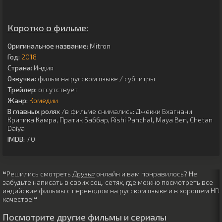
Коротко о фильме:
Оригинальное название:
Mitron
Год:
2018
Страна:
Индия
Озвучка:
фильм на русском языке / субтитры
Трейлер:
отсутствует
Жанр:
Комедии
В главных ролях
/в фильме снимались:
Джекки Бхагнани
,
Критика Камра
,
Пратик Баббар
,
Rishi Panchal
,
Maya Ben
,
Chetan
Daiya
IMDB:
7.0
❝Решились смотреть
Друзья
онлайн и вам понравилось? Не
забудьте написать в своих соц. сетях, где можно посмотреть все
индийские фильмы с переводом на русском языке и в хорошем HD
качестве!❝
Посмотрите другие фильмы и сериалы