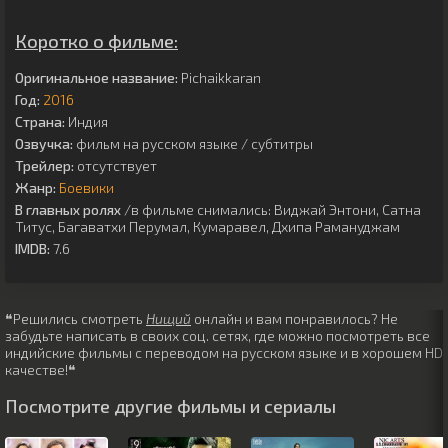
Коротко о фильме:
Оригинальное название:
Pichaikkaran
Год:
2016
Страна:
Индия
Озвучка:
фильм на русском языке / субтитры
Трейлер:
отсутствует
Жанр:
Боевики
В главных ролях
/в фильме снимались:
Виджай Энтони
,
Сатна
Титус
,
Багаватхи Перумал
,
Кумаравел
,
Дхипа Рамануджам
IMDB:
7.6
❝Решились смотреть
Нищий
онлайн и вам понравилось? Не
забудьте написать в своих соц. сетях, где можно посмотреть все
индийские фильмы с переводом на русском языке и в хорошем HD
качестве!❝
Посмотрите другие фильмы и сериалы