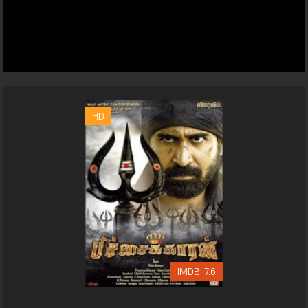
HD
7.6