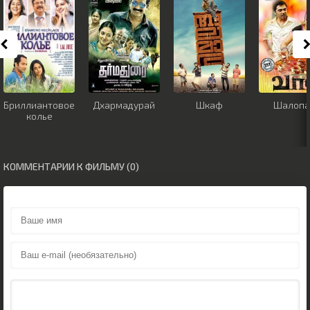
Бриллиантовое
Дхармадурай
Шкаф
Шалопа
колье
КОММЕНТАРИИ К ФИЛЬМУ (0)