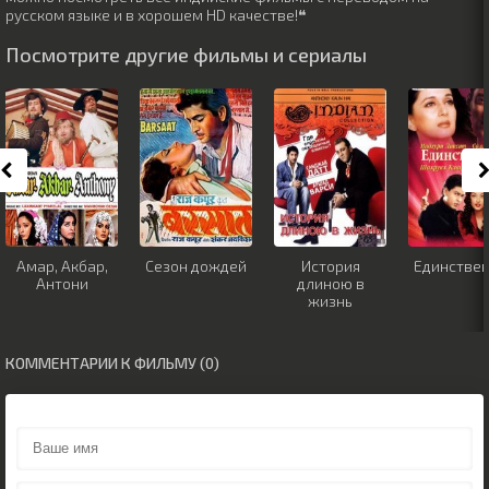
русском языке и в хорошем HD качестве!❝
Посмотрите другие фильмы и сериалы
Амар, Акбар,
Сезон дождей
История
Единстве
Антони
длиною в
жизнь
КОММЕНТАРИИ К ФИЛЬМУ (0)