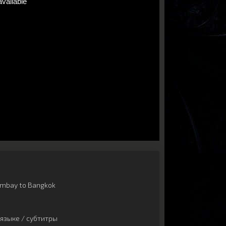
mbay to Bangkok
языке / субтитры