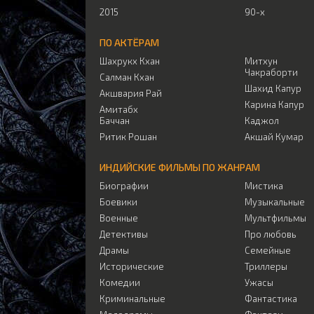
2015
90-х
ПО АКТЁРАМ
Шахрукх Кхан
Митхун
Чакраборти
Салман Кхан
Шахид Капур
Акшвария Рай
Карина Капур
Амитабх
Баччан
Каджол
Ритик Рошан
Акшай Кумар
ИНДИЙСКИЕ ФИЛЬМЫ ПО ЖАНРАМ
Биографии
Мистика
Боевики
Музыкальные
Военные
Мультфильмы
Детективы
Про любовь
Драмы
Семейные
Исторические
Триллеры
Комедии
Ужасы
Криминальные
Фантастика