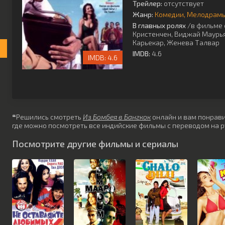
Трейлер:
отсутствует
Жанр:
Комедии
Мелодрам
В главных ролях
/в фильме 
Кристенчен
,
Виджай Маурь
Карьекар
,
Женева Талвар
IMDB:
4.6
4.6
❝Решились смотреть
Из Бомбея в Бангкок
онлайн и вам понравил
где можно посмотреть все индийские фильмы с переводом на р
Посмотрите другие фильмы и сериалы