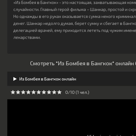
«Из Бомбея в Бангкок» - это настоящая, захватывающая ком
случайности. Главный герой фильма – Шанкар, простой и ск
Но однажды в его руках оказывается сумка некого криминал
денег. Шанкар недолго думая, берет сумку и сбегает в Бангк
делегацией врачей, ему приходится лететь под чужим именем
лекарствами.
Смотреть "Из Бомбея в Бангкок" онлайн
Из Бомбея в Бангкок онлайн
0/10 (
1
чeл.)