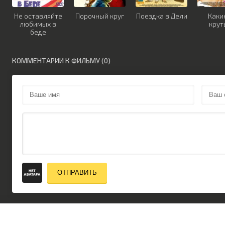
Не оставляйте
Порочный круг
Поездка в Дели
Каки
любимых в
крут
беде
КОММЕНТАРИИ К ФИЛЬМУ (0)
ОТПРАВИТЬ