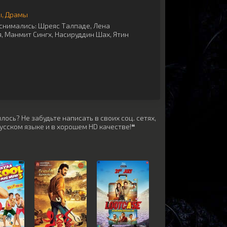
ы
Драмы
снимались:
Шреяс Талпаде
,
Лена
я
,
Манмит Сингх
,
Насируддин Шах
,
Ятин
ось? Не забудьте написать в своих соц. сетях,
усском языке и в хорошем HD качестве!❝