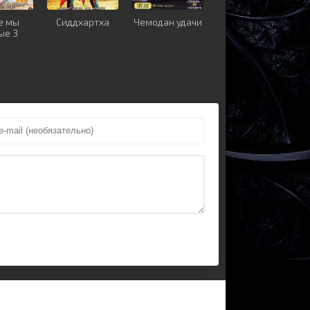
е мы
Сиддхартха
Чемодан удачи
ые 3