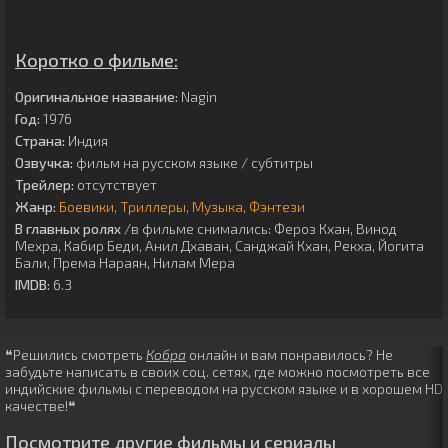
Коротко о фильме:
Оригинальное название:
Nagin
Год:
1976
Страна:
Индия
Озвучка:
фильм на русском языке / субтитры
Трейлер:
отсутствует
Жанр:
Боевики
Триллеры
Музыка
Фэнтези
В главных ролях
/в фильме снимались:
Фероз Кхан
,
Винод
Мехра
,
Кабир Беди
,
Анил Дхаван
,
Санджай Кхан
,
Рекха
,
Йогита
Бали
,
Према Нараян
,
Нилам Мера
IMDB:
6.3
❝Решились смотреть
Кобра
онлайн и вам понравилось? Не
забудьте написать в своих соц. сетях, где можно посмотреть все
индийские фильмы с переводом на русском языке и в хорошем HD
качестве!❝
Посмотрите другие фильмы и сериалы