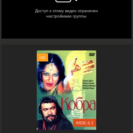
HD
6.3