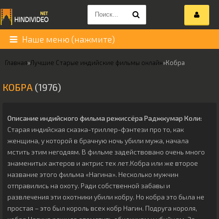
Наше меню (нажмите)
Главная
»
Лучшие Старые индийские фильмы онлайн
»
Кобра
КОБРА
(1976)
Описание индийского фильма режиссёра
Раджкумар Коли
:
Старая индийская сказка-триллер-фэнтези про то, как
женщина, у которой в брачную ночь убили мужа, начала
мстить этим негодяям. В фильме задействовано очень много
знаменитых актеров и актрис тех лет.Кобра или же второе
название этого фильма «Нагина». Несколько мужчин
отправились на охоту. Ради собственной забавы и
развлечения эти охотники убили кобру. Но кобра это была не
простая – это был король всех кобр Нагин. Подруга короля,