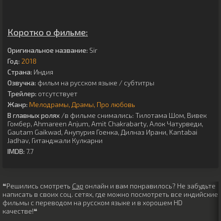
Коротко о фильме:
Оригинальное название:
Sir
Год:
2018
Страна:
Индия
Озвучка:
фильм на русском языке / субтитры
Трейлер:
отсутствует
Жанр:
Мелодрамы
Драмы
Про любовь
В главных ролях
/в фильме снимались:
Тилотама Шом
,
Вивек
Гомбер
,
Ahmareen Anjum
,
Amit Chakrabarty
,
Алок Чатурведи
,
Gautam Gaikwad
,
Анупурия Гоенка
,
Дилназ Ирани
,
Kantabai
Jadhav
,
Гитанджали Кулкарни
IMDB:
7.7
❝Решились смотреть
Сэр
онлайн и вам понравилось? Не забудьте
написать в своих соц. сетях, где можно посмотреть все индийские
фильмы с переводом на русском языке и в хорошем HD
качестве!❝