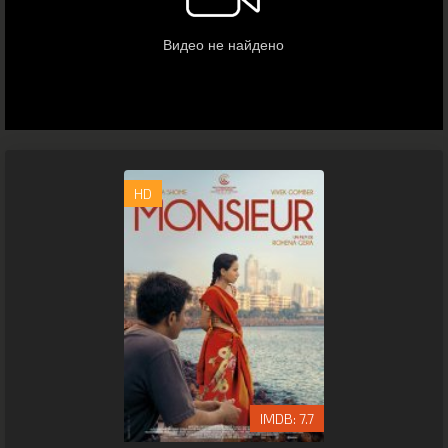
HD
7.7