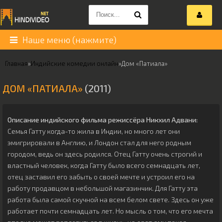
Наше меню (нажмите)
Главная
»
Индийские комедии онлайн
»
Дом «Патиала»
ДОМ «ПАТИАЛА»
(2011)
Описание индийского фильма режиссёра
Никхил Адвани
:
Семья Гатту когда-то жила в Индии, но много лет они
эмигрировали в Англию, и Лондон стал для него родным
городом, ведь он здесь родился. Отец Гатту очень строгий и
властный человек, когда Гатту было всего семнадцать лет,
отец заставил его забыть о своей мечте и устроил его на
работу продавцом в небольшой магазинчик. Для Гатту эта
работа была самой скучной на всем белом свете. Здесь он уже
работает почти семнадцать лет. Но мысль о том, что его мечта