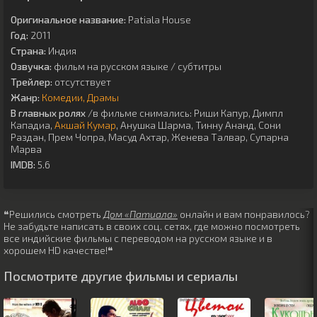
Оригинальное название:
Patiala House
Год:
2011
Страна:
Индия
Озвучка:
фильм на русском языке / субтитры
Трейлер:
отсутствует
Жанр:
Комедии
Драмы
В главных ролях
/в фильме снимались:
Риши Капур
,
Димпл
Кападиа
,
Акшай Кумар
,
Анушка Шарма
,
Тинну Ананд
,
Сони
Раздан
,
Прем Чопра
,
Масуд Ахтар
,
Женева Талвар
,
Супарна
Марва
IMDB:
5.6
❝Решились смотреть
Дом «Патиала»
онлайн и вам понравилось?
Не забудьте написать в своих соц. сетях, где можно посмотреть
все индийские фильмы с переводом на русском языке и в
хорошем HD качестве!❝
Посмотрите другие фильмы и сериалы