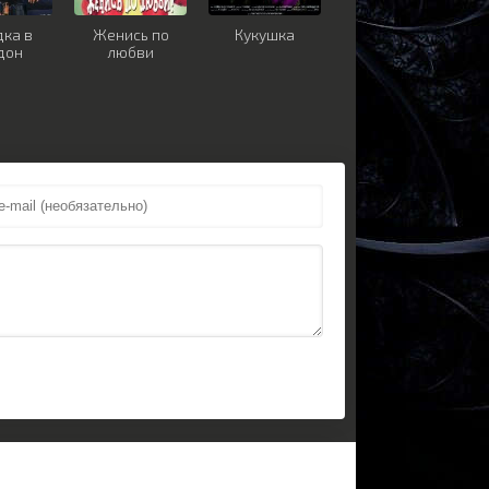
дка в
Женись по
Кукушка
дон
любви