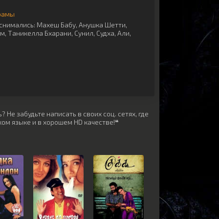
рамы
снимались:
Махеш Бабу
,
Анушка Шетти
,
ам
,
Таникелла Бхарани
,
Сунил
,
Судха
,
Али
,
 Не забудьте написать в своих соц. сетях, где
ом языке и в хорошем HD качестве!❝