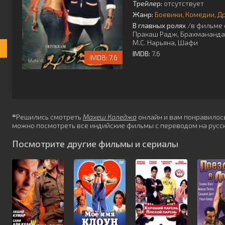
Трейлер:
отсутствует
Жанр:
Боевики
Комедии
Д
В главных ролях
/в фильме 
Пракаш Радж
,
Брахмананд
М.С. Нарьяна
,
Шафи
IMDB:
7.6
7.6
❝Решились смотреть
Махеш Каледжа
онлайн и вам понравилось?
можно посмотреть все индийские фильмы с переводом на русск
Посмотрите другие фильмы и сериалы