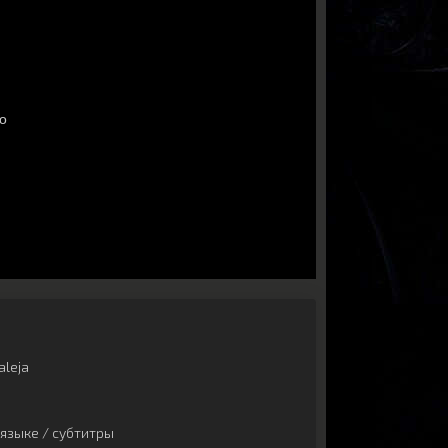
aleja
языке / субтитры