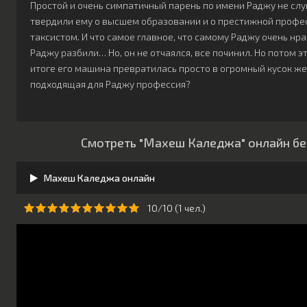
Простой и очень симпатичный парень по имени Раджу не сл
твердили ему о высшем образовании и о престижной профе
таксистом. И что самое главное, что самому Раджу очень нр
Раджу разбили… Но, он не отчаялся, все починил. Но потом 
итоге его машина превратилась просто в огромный кусок же
подходящая для Раджу профессия?
Смотреть "Махеш Каледжа" онлайн бе
Махеш Каледжа онлайн
10/10 (
1
чeл.)