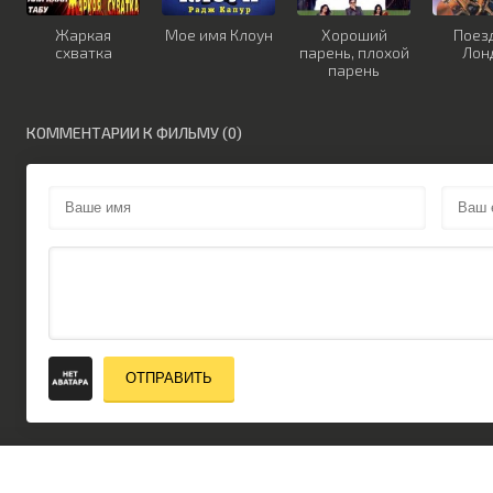
Жаркая
Мое имя Клоун
Хороший
Поез
схватка
парень, плохой
Лон
парень
КОММЕНТАРИИ К ФИЛЬМУ (0)
ОТПРАВИТЬ