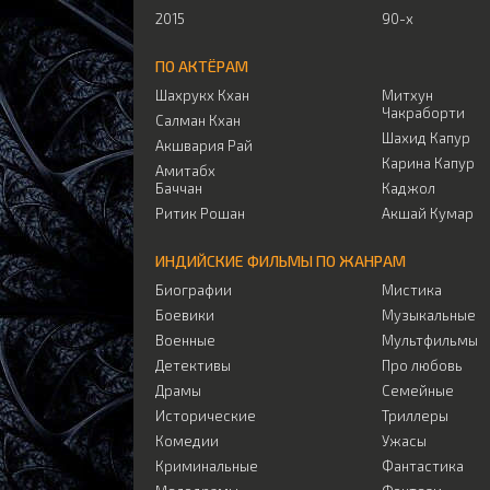
2015
90-х
ПО АКТЁРАМ
Шахрукх Кхан
Митхун
Чакраборти
Салман Кхан
Шахид Капур
Акшвария Рай
Карина Капур
Амитабх
Баччан
Каджол
Ритик Рошан
Акшай Кумар
ИНДИЙСКИЕ ФИЛЬМЫ ПО ЖАНРАМ
Биографии
Мистика
Боевики
Музыкальные
Военные
Мультфильмы
Детективы
Про любовь
Драмы
Семейные
Исторические
Триллеры
Комедии
Ужасы
Криминальные
Фантастика