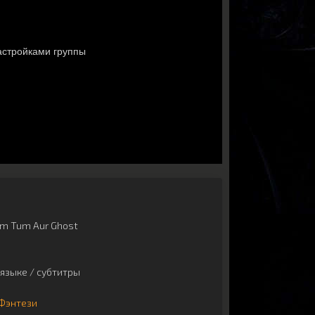
m Tum Aur Ghost
языке / субтитры
Фэнтези