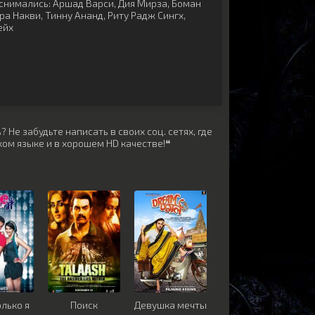
снимались:
Аршад Варси
,
Дия Мирза
,
Боман
ра Накви
,
Тинну Ананд
,
Риту Радж Сингх
,
ейх
 Не забудьте написать в своих соц. сетях, где
ом языке и в хорошем HD качестве!❝
олько я
Поиск
Девушка мечты