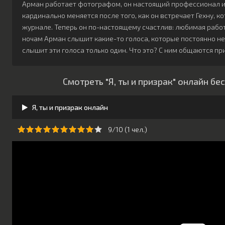
Арман работает фотографом, он настоящий профессионал и 
кардинально меняется после того, как он встречает Гехну, 
журнале. Теперь он по-настоящему счастлив: любимая рабо
ночам Арман слышит какие-то голоса, которые постоянно не
слышит эти голоса только один. Что это? С ним общаются пр
Смотреть "Я, ты и призрак" онлайн бе
Я, ты и призрак онлайн
9/10 (
1
чeл.)