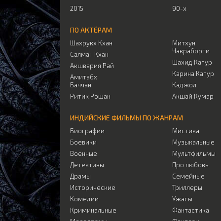
2015
90-х
ПО АКТЁРАМ
Шахрукх Кхан
Митхун
Чакраборти
Салман Кхан
Шахид Капур
Акшвария Рай
Карина Капур
Амитабх
Баччан
Каджол
Ритик Рошан
Акшай Кумар
ИНДИЙСКИЕ ФИЛЬМЫ ПО ЖАНРАМ
Биографии
Мистика
Боевики
Музыкальные
Военные
Мультфильмы
Детективы
Про любовь
Драмы
Семейные
Исторические
Триллеры
Комедии
Ужасы
Криминальные
Фантастика