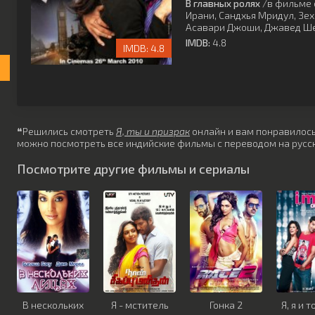
В главных ролях
/в фильме 
Ирани
,
Сандхья Мридул
,
Зех
Асавари Джоши
,
Джавед Ш
IMDB:
4.8
4.8
❝Решились смотреть
Я, ты и призрак
онлайн и вам понравилось?
можно посмотреть все индийские фильмы с переводом на русск
Посмотрите другие фильмы и сериалы
В нескольких
Я - мститель
Гонка 2
Я, я и т