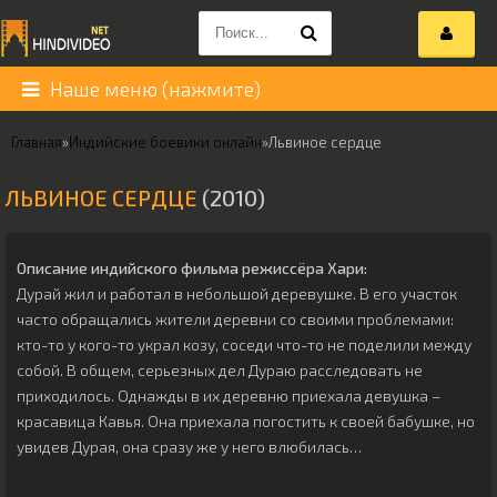
Наше меню (нажмите)
Главная
»
Индийские боевики онлайн
»
Львиное сердце
ЛЬВИНОЕ СЕРДЦЕ
(2010)
Описание индийского фильма режиссёра
Хари
:
Дурай жил и работал в небольшой деревушке. В его участок
часто обращались жители деревни со своими проблемами:
кто-то у кого-то украл козу, соседи что-то не поделили между
собой. В общем, серьезных дел Дураю расследовать не
приходилось. Однажды в их деревню приехала девушка –
красавица Кавья. Она приехала погостить к своей бабушке, но
увидев Дурая, она сразу же у него влюбилась…