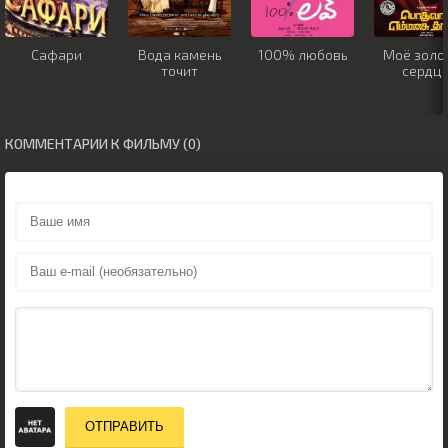
Сафари
Вода камень
100% любовь
Моё золо
точит
сердц
КОММЕНТАРИИ К ФИЛЬМУ (0)
ОТПРАВИТЬ