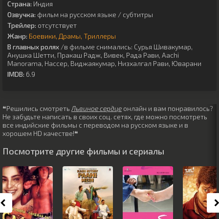
Страна:
Индия
Озвучка:
фильм на русском языке / субтитры
Трейлер:
отсутствует
Жанр:
Боевики
Драмы
Триллеры
В главных ролях
/в фильме снимались:
Сурья Шивакумар
,
Анушка Шетти
,
Пракаш Радж
,
Вивек
,
Рада Рави
,
Aachi
Manorama
,
Нассер
,
Виджаякумар
,
Низхалгал Рави
,
Юварани
IMDB:
6.9
❝Решились смотреть
Львиное сердце
онлайн и вам понравилось?
Не забудьте написать в своих соц. сетях, где можно посмотреть
все индийские фильмы с переводом на русском языке и в
хорошем HD качестве!❝
Посмотрите другие фильмы и сериалы